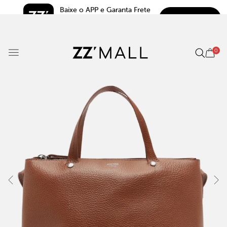
Baixe o APP e Garanta Frete 
BAIXAR
Grátis*
5.0
0