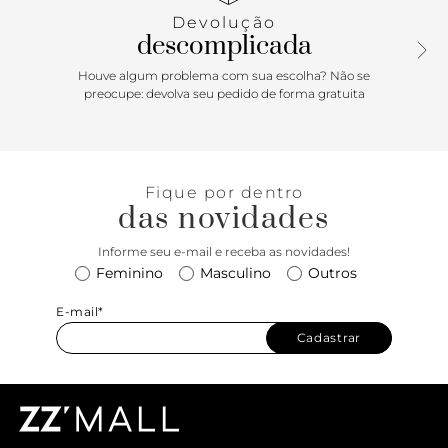
Devolução
descomplicada
Houve algum problema com sua escolha? Não se
preocupe: devolva seu pedido de forma gratuita
Fique por dentro
das novidades
Informe seu e-mail e receba as novidades!
Feminino
Masculino
Outros
E-mail*
Cadastrar