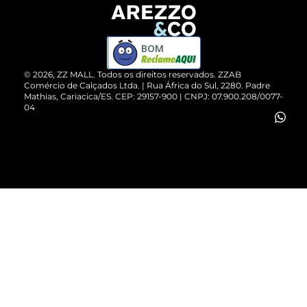
Devolução do Produto
ZZ MALL é confiável
Compre pelo WhatsApp
ZZPay
BOM
Cartão Presente
©
2026
, ZZ MALL. Todos os direitos reservados.
ZZAB
Comércio de Calçados Ltda. | Rua África do Sul, 2280. Padre
Mathias, Cariacica/ES. CEP: 29157-900 | CNPJ: 07.900.208/0077-
Vendas Corporativas
04