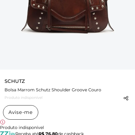
SCHUTZ
Bolsa Marrom Schutz Shoulder Groove Couro
Produto indisponível
Avise-me
Produto indisponível
Receba até
R$ 76,80
de cashback