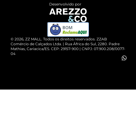
Entrega
ZZ Influ
Desenvolvido por
Devolução do Produto
ZZ MALL é confiável
Compre pelo WhatsApp
ZZPay
BOM
Cartão Presente
©
2026
, ZZ MALL. Todos os direitos reservados.
ZZAB
Comércio de Calçados Ltda. | Rua África do Sul, 2280. Padre
Mathias, Cariacica/ES. CEP: 29157-900 | CNPJ: 07.900.208/0077-
Vendas Corporativas
04