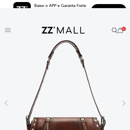
Baixe o APP e Garanta Frete 
BAIXAR
Grátis*
5.0
0