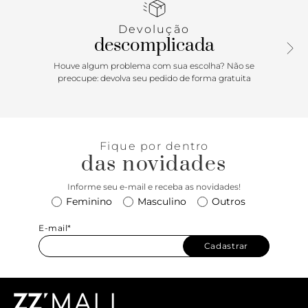
você estará adicionando um toque de mistério à sua
jornada pela cidade. E a alça? Uma fusão de corrente e
Devolução
couro que é tão prática quanto estilosa, permitindo que
descomplicada
você carregue seus pertences com elegância
despretensiosa.
Houve algum problema com sua escolha? Não se
preocupe: devolva seu pedido de forma gratuita
Fique por dentro
das novidades
Informe seu e-mail e receba as novidades!
Feminino
Masculino
Outros
E-mail*
Cadastrar