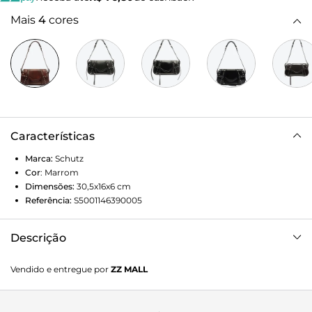
Mais
4
cores
Características
Marca:
Schutz
Cor
:
Marrom
Dimensões:
30,5x16x6
cm
Referência:
S5001146390005
Descrição
Esta bolsa shoulder bag exala personalidade! O couro
Vendido e entregue por
ZZ MALL
desbotado confere um ar de autenticidade vintage,
enquanto os studs de metais adicionam uma dose de
atitude contemporânea. Com seu fechamento em tampa,