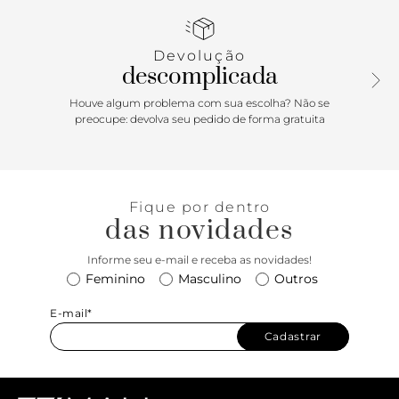
em zíper, detalhe em costura aparente na capa e bag
charm com mosquetão.
Devolução
Porque Apostar: It bag! Com uma construção simples,
descomplicada
porém repleta de estilo e personalidade, a tiracolo vai ser a
pedida certa para acompanhar looks office ou de passeio.
Houve algum problema com sua escolha? Não se
Prática e super versátil, pode ser usada de diferentes
preocupe: devolva seu pedido de forma gratuita
maneiras, entregando todo o charme que você precisa.
Aposte!
Fique por dentro
das novidades
Informe seu e-mail e receba as novidades!
Feminino
Masculino
Outros
E-mail*
Cadastrar