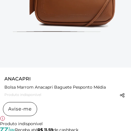
ANACAPRI
Bolsa Marrom Anacapri Baguete Pesponto Média
Produto indisponível
Avise-me
Produto indisponível
Receba até
R$ 11,59
de cashback