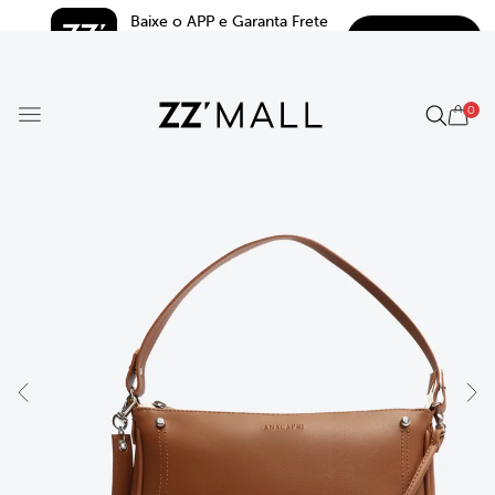
Baixe o APP e Garanta Frete 
BAIXAR
Grátis*
5.0
0