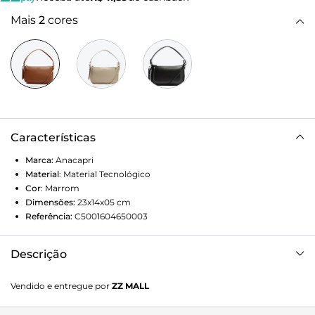
Mais
2
cores
Características
Marca:
Anacapri
Material
:
Material Tecnológico
Cor
:
Marrom
Dimensões:
23x14x05
cm
Referência:
C5001604650003
Descrição
A bolsa tiracolo Anacapri de tamanho média marrom é
Vendido e entregue por
ZZ MALL
estruturada, com alça lateral removível, shape baguete e
alça de mão. Feita em material similar ao couro, com fecho