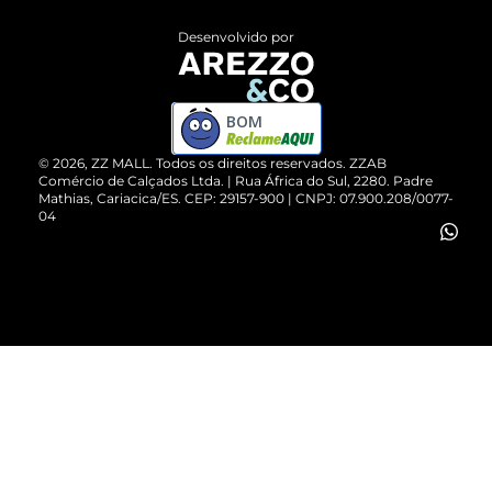
Entrega
ZZ Influ
Desenvolvido por
Devolução do Produto
ZZ MALL é confiável
Compre pelo WhatsApp
ZZPay
BOM
Cartão Presente
©
2026
, ZZ MALL. Todos os direitos reservados.
ZZAB
Comércio de Calçados Ltda. | Rua África do Sul, 2280. Padre
Mathias, Cariacica/ES. CEP: 29157-900 | CNPJ: 07.900.208/0077-
Vendas Corporativas
04