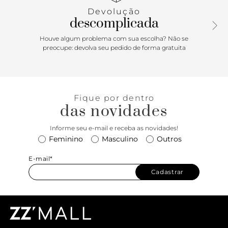
corrente, ela também se destaca por conta do mix de
Devolução
tachas triangulares que são a cara da Schutz. Must have!
descomplicada
Comprimento da alça: 19cm | Largura alça: 2cm
Houve algum problema com sua escolha? Não se
preocupe: devolva seu pedido de forma gratuita
Fique por dentro
das novidades
Informe seu e-mail e receba as novidades!
Feminino
Masculino
Outros
E-mail*
Cadastrar