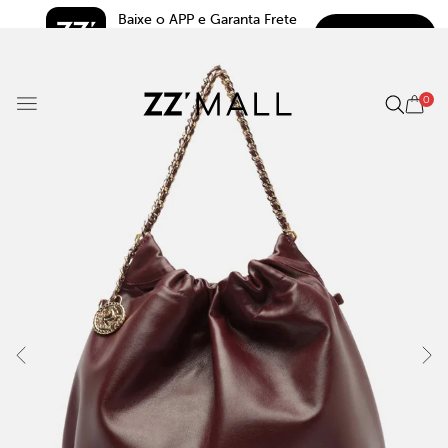
Baixe o APP e Garanta Frete 
BAIXAR
Grátis*
5.0
0