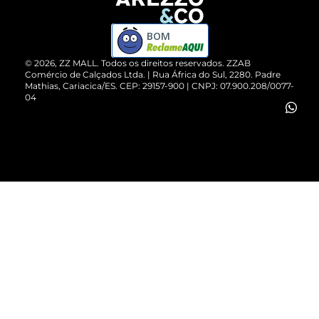
Devolução do Produto
ZZ MALL é confiável
Compre pelo WhatsApp
ZZPay
BOM
Cartão Presente
©
2026
, ZZ MALL. Todos os direitos reservados.
ZZAB
Comércio de Calçados Ltda. | Rua África do Sul, 2280. Padre
Mathias, Cariacica/ES. CEP: 29157-900 | CNPJ: 07.900.208/0077-
Vendas Corporativas
04