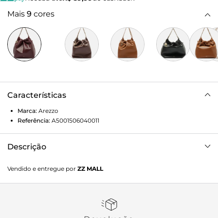
Mais
9
cores
Características
Marca:
Arezzo
Referência:
A5001506040011
Descrição
Bolsa hobo grande vinho de couro. O acessório tem laterais
Vendido e entregue por
ZZ MALL
arredondadas e acabamento macio. Traz alça curta de
ombro em corrente metálica dupla com tiras de couro
entrelaçadas e alça lateral em corrente com ombreira de
couro. Possui fecho superior em imãs. Com metal dourado,
em formato de moeda, preso à bolsa.