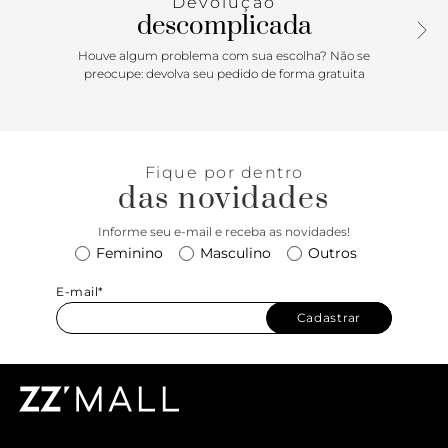
Devolução
descomplicada
Houve algum problema com sua escolha? Não se
preocupe: devolva seu pedido de forma gratuita
Fique por dentro
das novidades
Informe seu e-mail e receba as novidades!
Feminino
Masculino
Outros
E-mail*
Cadastrar