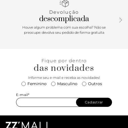
emborrachado preto do nome da marca.
Devolução
descomplicada
Houve algum problema com sua escolha? Não se
preocupe: devolva seu pedido de forma gratuita
Fique por dentro
das novidades
Informe seu e-mail e receba as novidades!
Feminino
Masculino
Outros
E-mail*
Cadastrar