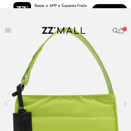
Baixe o APP e Garanta Frete 
BAIXAR
Grátis*
5.0
0