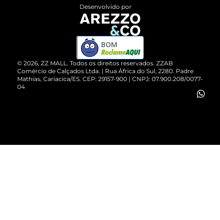
Entrega
ZZ Influ
Desenvolvido por
Devolução do Produto
ZZ MALL é confiável
Compre pelo WhatsApp
ZZPay
BOM
Cartão Presente
©
2026
, ZZ MALL. Todos os direitos reservados.
ZZAB
Comércio de Calçados Ltda. | Rua África do Sul, 2280. Padre
Mathias, Cariacica/ES. CEP: 29157-900 | CNPJ: 07.900.208/0077-
Vendas Corporativas
04