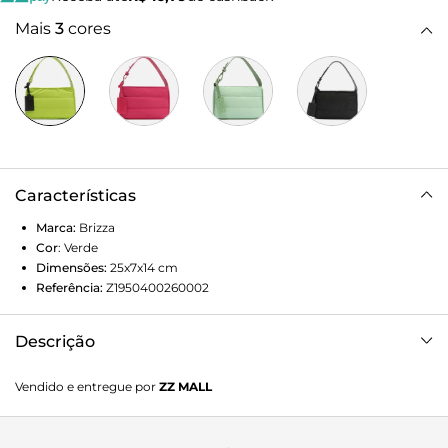
Mais
3
cores
Características
Marca:
Brizza
Cor
:
Verde
Dimensões:
25x7x14
cm
Referência:
Z1950400260002
Descrição
Bolsa hobo pequena em nylon verde. O modelo tem
Vendido e entregue por
ZZ MALL
formato estruturado e retangular. Traz alça de ombro
regulável, com ilhós em uma das laterais, e fecho em zíper
e puxador. Com costuras estofadas na capa e bag charm