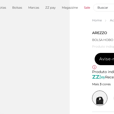
otas
Bolsas
Marcas
ZZ pay
Magazzine
Sale
Home
Ac
AREZZO
BOLSA HOBO
Produto indis
Avise
Produto ind
Rece
Mais
3
cores