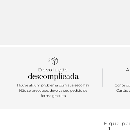
Devolução
A
descomplicada
Houve algum problema com sua escolha?
Conte co
Não se preocupe: devolva seu pedido de
Cartão d
forma gratuita
Fique po