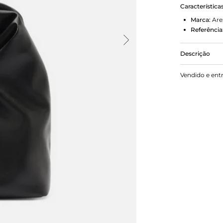
Característica
Marca:
Are
Referência
Descrição
Bolsa hobo 
Vendido e ent
arredondado
em torção, 
em imã inte
frontal.