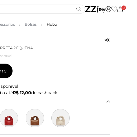
0
essórios
Bolsas
Hobo
 PRETA PEQUENA
ponível
-me
isponível
ba até
R$ 12,00
de cashback