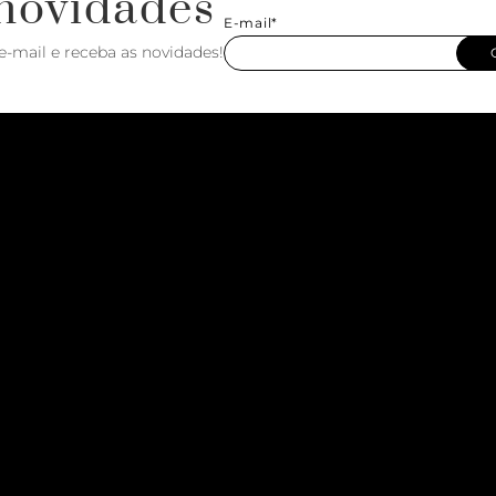
novidades
E-mail*
e-mail e receba as novidades!