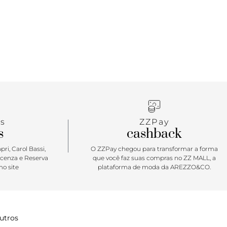
s
ZZPay
s
cashback
ri, Carol Bassi,
O ZZPay chegou para transformar a forma
icenza e Reserva
que você faz suas compras no ZZ MALL, a
o site
plataforma de moda da AREZZO&CO.
utros