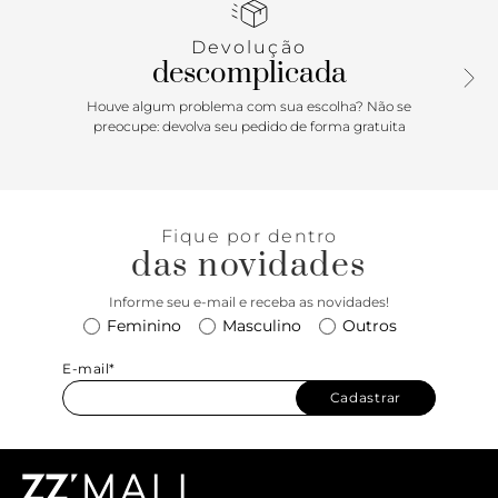
preso por corrente. Pode ser usado junto da bolsa ou como
uma pulseira.
Devolução
descomplicada
Houve algum problema com sua escolha? Não se
preocupe: devolva seu pedido de forma gratuita
Fique por dentro
das novidades
Informe seu e-mail e receba as novidades!
Feminino
Masculino
Outros
E-mail*
Cadastrar