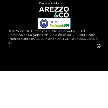
Entrega
ZZ Influ
Desenvolvido por
Devolução do Produto
ZZ MALL é confiável
Compre pelo WhatsApp
ZZPay
BOM
Cartão Presente
©
2026
, ZZ MALL. Todos os direitos reservados.
ZZAB
Comércio de Calçados Ltda. | Rua África do Sul, 2280. Padre
Mathias, Cariacica/ES. CEP: 29157-900 | CNPJ: 07.900.208/0077-
Vendas Corporativas
04