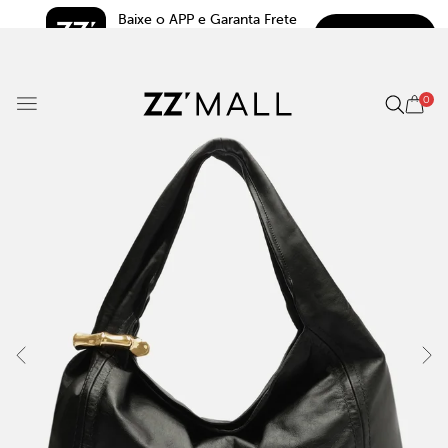
Baixe o APP e Garanta Frete 
BAIXAR
Grátis*
5.0
0