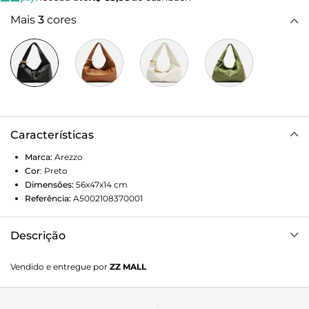
Mais
3
cores
Características
Marca:
Arezzo
Cor
:
Preto
Dimensões:
56x47x14
cm
Referência:
A5002108370001
Descrição
Bolsa hobo grande de couro preta. O acessório tem
Vendido e entregue por
ZZ MALL
formato soft e costuras pesponto nas emendas. Traz alça de
ombro larga e contínua à bolsa, além de fecho em imã.
Detalhe em metal hexagonal em um dos lados, removível e