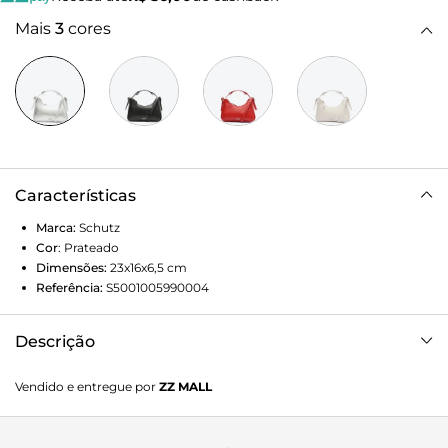
Mais
3
cores
Características
Marca:
Schutz
Cor
:
Prateado
Dimensões:
23x16x6,5
cm
Referência:
S5001005990004
Descrição
Elevando o seu estilo, nossa bolsa hobo bag média
Vendido e entregue por
ZZ MALL
combina funcionalidade e elegância. Com fecho em zíper
para segurança, oferece versatilidade com duas opções de
alça. Seu shape horizontal é perfeito para o dia a dia urbano,