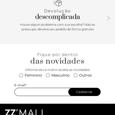
adicionando um toque moderno ao seu look
Devolução
descomplicada
Houve algum problema com sua escolha? Não se
preocupe: devolva seu pedido de forma gratuita
Fique por dentro
das novidades
Informe seu e-mail e receba as novidades!
Feminino
Masculino
Outros
E-mail*
Cadastrar