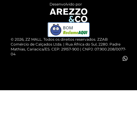
Entrega
ZZ Influ
Desenvolvido por
Devolução do Produto
ZZ MALL é confiável
Compre pelo WhatsApp
ZZPay
BOM
Cartão Presente
©
2026
, ZZ MALL. Todos os direitos reservados.
ZZAB
Comércio de Calçados Ltda. | Rua África do Sul, 2280. Padre
Mathias, Cariacica/ES. CEP: 29157-900 | CNPJ: 07.900.208/0077-
Vendas Corporativas
04