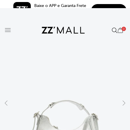
Baixe o APP e Garanta Frete 
BAIXAR
Grátis*
5.0
0