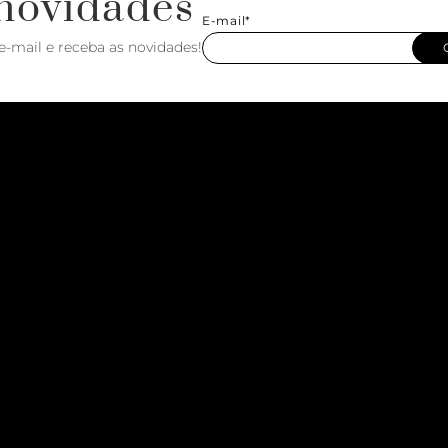
novidades
E-mail*
e-mail e receba as novidades!