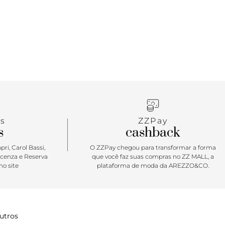
s
ZZPay
s
cashback
ri, Carol Bassi,
O ZZPay chegou para transformar a forma
icenza e Reserva
que você faz suas compras no ZZ MALL, a
o site
plataforma de moda da AREZZO&CO.
utros