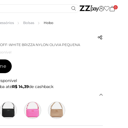
0
essórios
Bolsas
Hobo
OFF-WHITE BRIZZA NYLON OLIVIA PEQUENA
ponível
-me
isponível
ba até
R$ 14,39
de cashback