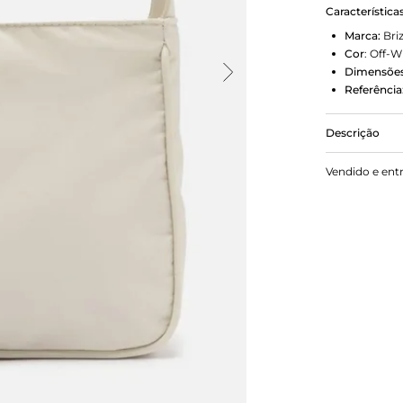
Característica
Marca:
Bri
Cor
:
Off-W
Dimensões
Referência
Descrição
Bolsa hobo 
Vendido e ent
formato estr
com ilhós em
Com tag em