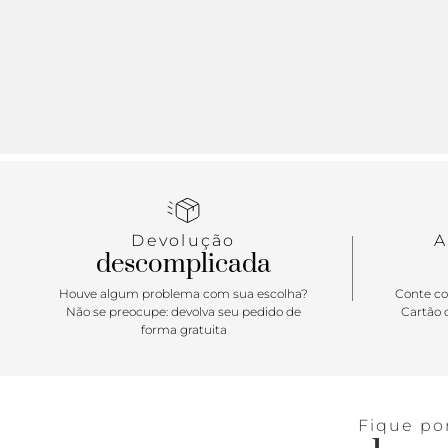
Devolução
A
descomplicada
Houve algum problema com sua escolha?
Conte co
Não se preocupe: devolva seu pedido de
Cartão d
forma gratuita
Fique po