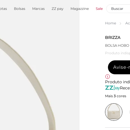
otas
Bolsas
Marcas
ZZ pay
Magazzine
Sale
Home
Ac
BRIZZA
BOLSA HOBO 
Produto indis
Avise
Produto ind
Rece
Mais
3
cores