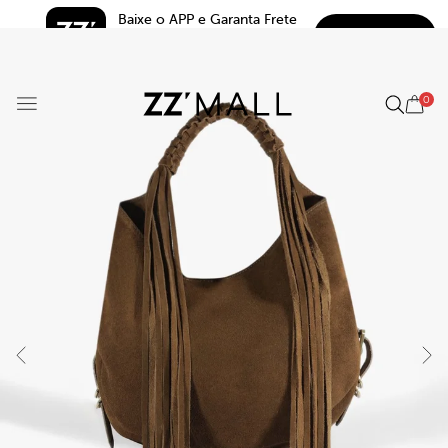
Baixe o APP e Garanta Frete 
BAIXAR
Grátis*
5.0
0