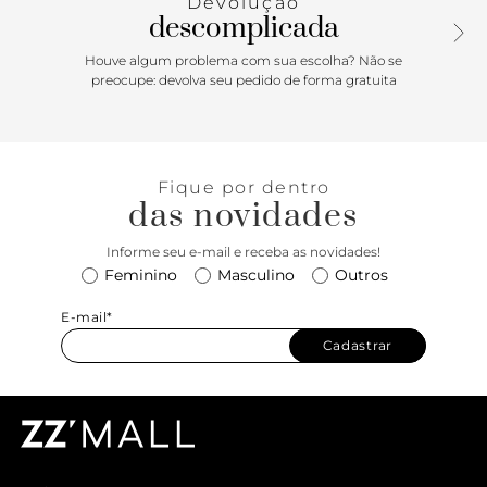
Devolução
descomplicada
Houve algum problema com sua escolha? Não se
preocupe: devolva seu pedido de forma gratuita
Fique por dentro
das novidades
Informe seu e-mail e receba as novidades!
Feminino
Masculino
Outros
E-mail*
Cadastrar