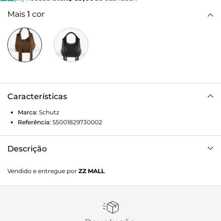
Mais
1
cor
Características
Marca:
Schutz
Referência:
S5001829730002
Descrição
Perfeita para looks boho ou casuais, adiciona um toque de
Vendido e entregue por
ZZ MALL
personalidade a qualquer produção.