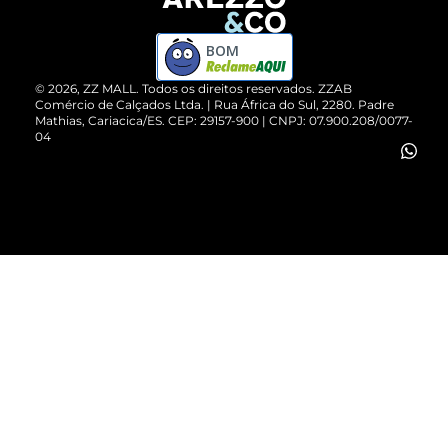
Devolução do Produto
ZZ MALL é confiável
Compre pelo WhatsApp
ZZPay
BOM
Cartão Presente
©
2026
, ZZ MALL. Todos os direitos reservados.
ZZAB
Comércio de Calçados Ltda. | Rua África do Sul, 2280. Padre
Mathias, Cariacica/ES. CEP: 29157-900 | CNPJ: 07.900.208/0077-
Vendas Corporativas
04