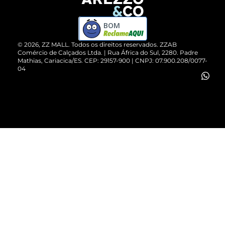
Devolução do Produto
ZZ MALL é confiável
Compre pelo WhatsApp
ZZPay
BOM
Cartão Presente
©
2026
, ZZ MALL. Todos os direitos reservados.
ZZAB
Comércio de Calçados Ltda. | Rua África do Sul, 2280. Padre
Mathias, Cariacica/ES. CEP: 29157-900 | CNPJ: 07.900.208/0077-
Vendas Corporativas
04