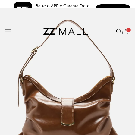
Baixe o APP e Garanta Frete 
BAIXAR
Grátis*
5.0
0