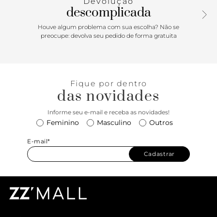
Devolução
descomplicada
Houve algum problema com sua escolha? Não se
preocupe: devolva seu pedido de forma gratuita
Fique por dentro
das novidades
Informe seu e-mail e receba as novidades!
Feminino
Masculino
Outros
E-mail*
Cadastrar