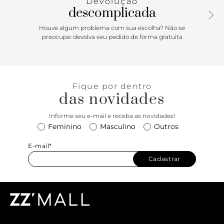
Devolução
descomplicada
Houve algum problema com sua escolha? Não se
preocupe: devolva seu pedido de forma gratuita
Fique por dentro
das novidades
Informe seu e-mail e receba as novidades!
Feminino
Masculino
Outros
E-mail*
Cadastrar