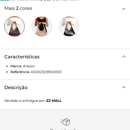
Mais
2
cores
Características
Marca:
Arezzo
Referência:
A5002309550003
Descrição
Bolsa hobo grande marrom. O acessório tem formato
Vendido e entregue por
ZZ MALL
estruturado e acabamento macio. Possui duas alças de
ombro e fecho superior em imã interno. O destaque fica
por conta da corrente metálica dourada aplicada na capa
frontal.