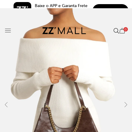
Baixe o APP e Garanta Frete 
BAIXAR
Grátis*
5.0
0