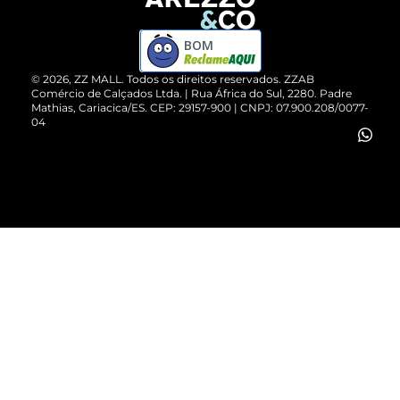
Devolução do Produto
ZZ MALL é confiável
Compre pelo WhatsApp
ZZPay
BOM
Cartão Presente
©
2026
, ZZ MALL. Todos os direitos reservados.
ZZAB
Comércio de Calçados Ltda. | Rua África do Sul, 2280. Padre
Mathias, Cariacica/ES. CEP: 29157-900 | CNPJ: 07.900.208/0077-
Vendas Corporativas
04