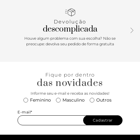
zíper e puxador.
Devolução
descomplicada
Houve algum problema com sua escolha? Não se
preocupe: devolva seu pedido de forma gratuita
Fique por dentro
das novidades
Informe seu e-mail e receba as novidades!
Feminino
Masculino
Outros
E-mail*
Cadastrar