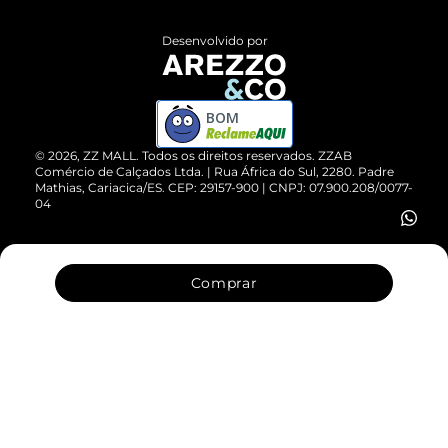
Políticas de Privacidade
Entrega
ZZ Influ
Desenvolvido por
Devolução do Produto
ZZ MALL é confiável
Compre pelo WhatsApp
ZZPay
BOM
Cartão Presente
©
2026
, ZZ MALL. Todos os direitos reservados.
ZZAB
Comércio de Calçados Ltda. | Rua África do Sul, 2280. Padre
Mathias, Cariacica/ES. CEP: 29157-900 | CNPJ: 07.900.208/0077-
Vendas Corporativas
04
Comprar