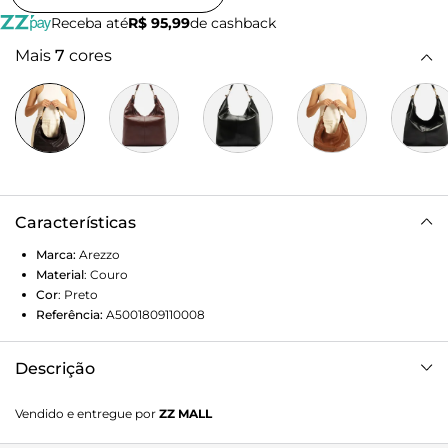
Receba até
R$ 95,99
de cashback
Mais
7
cores
Características
Marca:
Arezzo
Material
:
Couro
Cor
:
Preto
Referência:
A5001809110008
Descrição
Bolsa hobo grande marrom de couro. O acessório tem
Vendido e entregue por
ZZ MALL
formato maleável e acabamento liso. Traz alça de ombro
em tira rolotê trançada com metais na base. Com fecho em