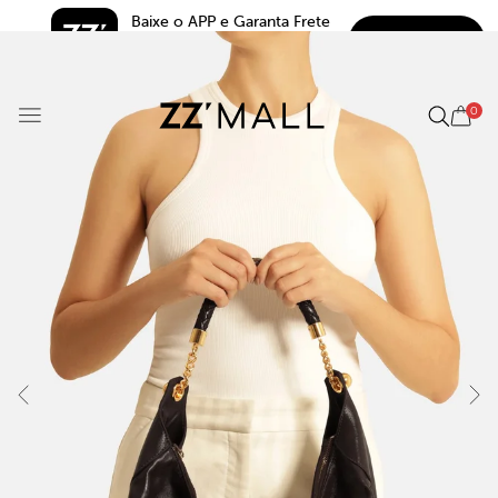
Baixe o APP e Garanta Frete 
BAIXAR
Grátis*
5.0
0