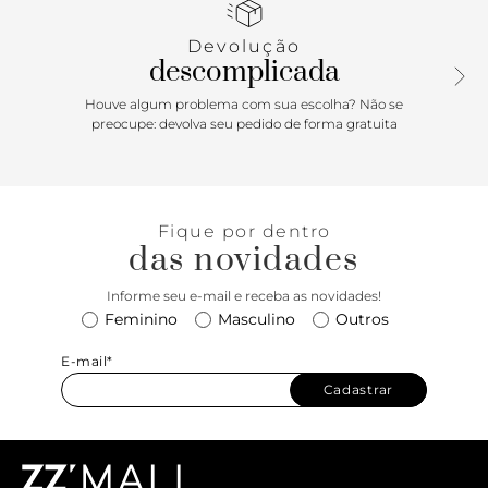
Devolução
descomplicada
Houve algum problema com sua escolha? Não se
preocupe: devolva seu pedido de forma gratuita
Fique por dentro
das novidades
Informe seu e-mail e receba as novidades!
Feminino
Masculino
Outros
E-mail*
Cadastrar