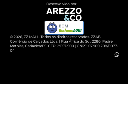
Entrega
ZZ Influ
Desenvolvido por
Devolução do Produto
ZZ MALL é confiável
Compre pelo WhatsApp
ZZPay
BOM
Cartão Presente
©
2026
, ZZ MALL. Todos os direitos reservados.
ZZAB
Comércio de Calçados Ltda. | Rua África do Sul, 2280. Padre
Mathias, Cariacica/ES. CEP: 29157-900 | CNPJ: 07.900.208/0077-
Vendas Corporativas
04