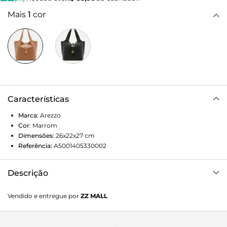
Mais
1
cor
Características
Marca:
Arezzo
Cor
:
Marrom
Dimensões:
26x22x27
cm
Referência:
A5001405330002
Descrição
Bolsa hobo grande marrom de couro. O acessório tem
Vendido e entregue por
ZZ MALL
formato estruturado e acabamento texturizado. Traz alças
costuradas nas capas. Com fecho em lapela e detalhe na
ponta em pingente metálico redondo com nome da marca.