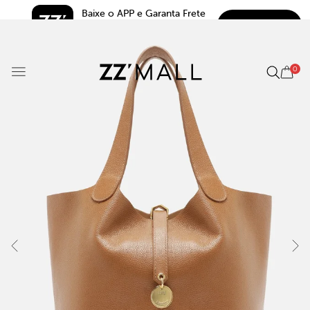
Baixe o APP e Garanta Frete 
BAIXAR
Grátis*
5.0
0