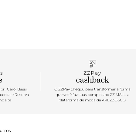
s
ZZPay
s
cashback
ri, Carol Bassi,
O ZZPay chegou para transformar a forma
icenza e Reserva
que você faz suas compras no ZZ MALL, a
o site
plataforma de moda da AREZZO&CO.
utros