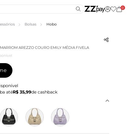
0
essórios
Bolsas
Hobo
MARROM AREZZO COURO EMILY MÉDIA FIVELA
ponível
-me
isponível
ba até
R$ 35,99
de cashback