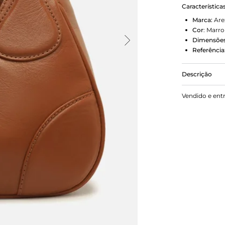
Característica
Marca:
Are
Cor
:
Marr
Dimensões
Referência
Descrição
Bolsa hobo
Vendido e ent
retangular, 
capa frontal
fina reguláv
fivela metál