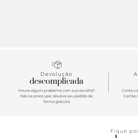
Devolução
A
descomplicada
Houve algum problema com sua escolha?
Conte co
Não se preocupe: devolva seu pedido de
Cartão d
forma gratuita
Fique po