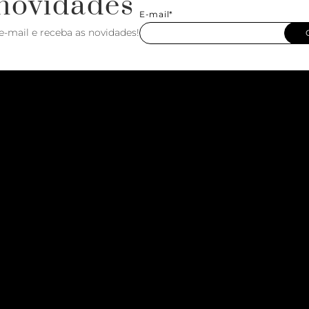
novidades
E-mail*
e-mail e receba as novidades!