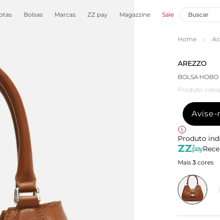
otas
Bolsas
Marcas
ZZ pay
Magazzine
Sale
Home
Ac
AREZZO
BOLSA HOBO 
Produto indis
Avise
Produto ind
Rece
Mais
3
cores