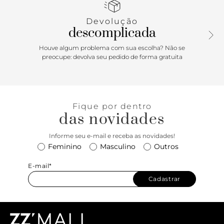
versatilidade da alça, que pode ser usada tanto a tiracolo
quanto no ombro. Comprimento da alça tiracolo: 50 cm |
Devolução
Largura da alça tiracolo: 2,5 cm. Comprimento da alça de
descomplicada
mão: 18 cm | Largura da alça de mão: 2,5 cm.
Houve algum problema com sua escolha? Não se
preocupe: devolva seu pedido de forma gratuita
Fique por dentro
das novidades
Informe seu e-mail e receba as novidades!
Feminino
Masculino
Outros
E-mail*
Cadastrar