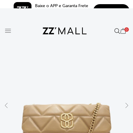
Baixe o APP e Garanta Frete 
BAIXAR
Grátis*
5.0
0