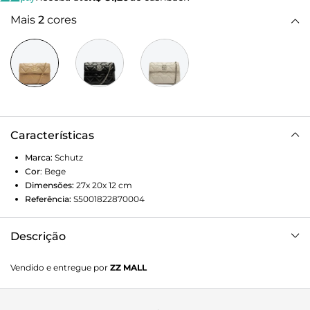
Mais
2
cores
Características
Marca:
Schutz
Cor
:
Bege
Dimensões:
27x 20x 12
cm
Referência:
S5001822870004
Descrição
Essa bolsa shoulder bege aparece com uma riquíssima
Vendido e entregue por
ZZ MALL
textura matelassê em formato de triangular - aquele plus
que agrega muito ao shape! Tem fechamento de botão
com imã e dois bolsos internos, e conta com toda a