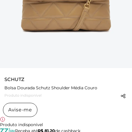
SCHUTZ
Bolsa Dourada Schutz Shoulder Média Couro
Produto indisponível
Avise-me
Produto indisponível
Receba até
R$ 81,20
de cashback