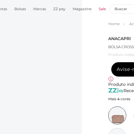
otas
Bolsas
Marcas
ZZ pay
Magazzine
Sale
Home
Ac
ANACAPRI
BOLSA CROSS
Produto indis
Avise
Produto ind
Rece
Mais
4
cores