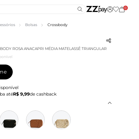
0
essórios
Bolsas
Crossbody
BODY ROSA ANACAPRI MÉDIA MATELASSÊ TRIANGULAR
ponível
-me
isponível
ba até
R$ 9,99
de cashback