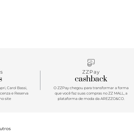
você precisa com charme e praticidade. O detalhe
ê garante um toque elegante junto da corrente da
r sua favorita para toda e qualquer produção!
s
ZZPay
s
cashback
ri, Carol Bassi,
O ZZPay chegou para transformar a forma
icenza e Reserva
que você faz suas compras no ZZ MALL, a
o site
plataforma de moda da AREZZO&CO.
utros