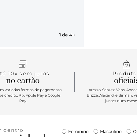
tudo o que 
em matelass
alça. Vai se
1 de 4
té 10x sem juros
Produto
no cartão
oficiai
m variadas formas de pagamento:
Arezzo, Schutz, Vans, Anacap
e crédito, Pix, Apple Pay e Google
Brizza, Alexandre Birman, V
Pay.
juntas num mesm
r dentro
Feminino
Masculino
O