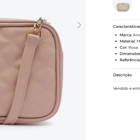
Característica
Marca:
Ana
Material
:
M
Cor
:
Rosa
Dimensões
Referência
Descrição
Bolsa tirac
Vendido e ent
modelo tem 
acabamento 
tira e corre
em tira. Co
capa frontal
Porque Apost
bolsa vem c