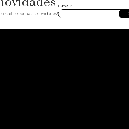
novidades
E-mail*
e-mail e receba as novidades!