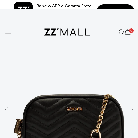
Baixe o APP e Garanta Frete 
BAIXAR
Grátis*
5.0
0