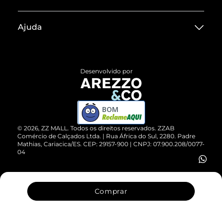
Sobre ZZ MALL
Ajuda
Termos de Uso
Central de Atendimento
Políticas de Privacidade
Entrega
ZZ Influ
Desenvolvido por
Devolução do Produto
ZZ MALL é confiável
Compre pelo WhatsApp
ZZPay
BOM
Cartão Presente
©
2026
, ZZ MALL. Todos os direitos reservados.
ZZAB
Comércio de Calçados Ltda. | Rua África do Sul, 2280. Padre
Mathias, Cariacica/ES. CEP: 29157-900 | CNPJ: 07.900.208/0077-
Vendas Corporativas
04
Comprar