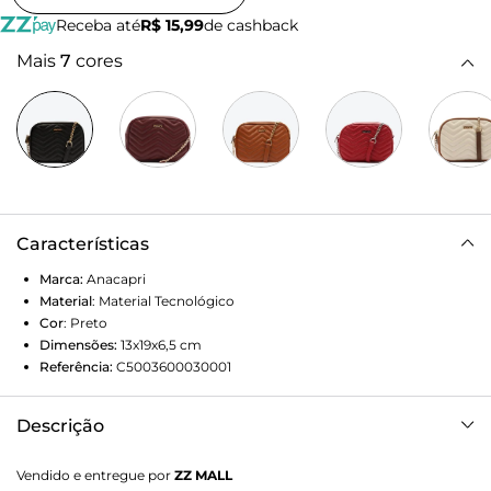
Receba até
R$ 15,99
de cashback
Mais
7
cores
Características
Marca:
Anacapri
Material
:
Material Tecnológico
Cor
:
Preto
Dimensões:
13x19x6,5
cm
Referência:
C5003600030001
Descrição
Bolsa crossbody Anacapri média em matelassê zig zag
Vendido e entregue por
ZZ MALL
preta. De material similar ao couro, o modelo tem shape