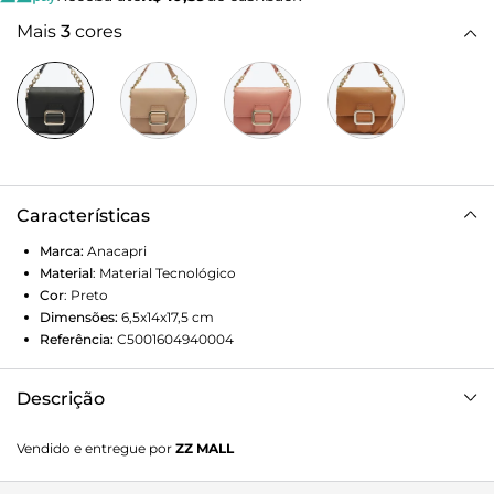
Mais
3
cores
Características
Marca:
Anacapri
Material
:
Material Tecnológico
Cor
:
Preto
Dimensões:
6,5x14x17,5
cm
Referência:
C5001604940004
Descrição
Bolsa crossbody Anacapri fivela preta. O modelo de
Vendido e entregue por
ZZ MALL
tamanho M traz shape moderno e quadrado. Com alça
longa transversal removível e alça de mão em tira fininha