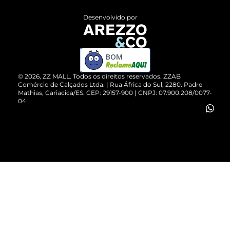
Entrega
ZZ Influ
Desenvolvido por
Devolução do Produto
ZZ MALL é confiável
Compre pelo WhatsApp
ZZPay
BOM
Cartão Presente
©
2026
, ZZ MALL. Todos os direitos reservados.
ZZAB
Comércio de Calçados Ltda. | Rua África do Sul, 2280. Padre
Mathias, Cariacica/ES. CEP: 29157-900 | CNPJ: 07.900.208/0077-
Vendas Corporativas
04