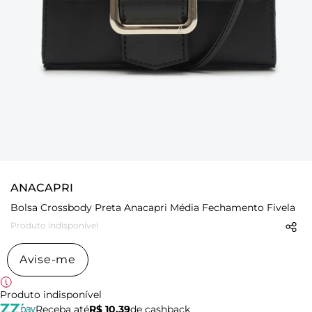
ANACAPRI
Bolsa Crossbody Preta Anacapri Média Fechamento Fivela
Produto indisponível
Avise-me
Produto indisponível
Receba até
R$ 10,39
de cashback