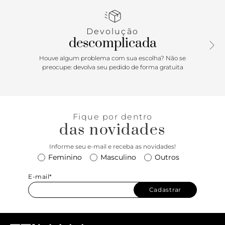
com detalhe em corrente metálica aplicada nas laterais.
Traz fivela em metal imponente decorativa na capa frontal,
com fecho em tampo por botão de pressão com ímã.
Devolução
descomplicada
Porque Apostar: Queridinha da temporada, a crossbody
Anacapri em tamanho média é perfeita para acompanhar
Houve algum problema com sua escolha? Não se
suas produções. Com ótimo compartimento interno para
preocupe: devolva seu pedido de forma gratuita
carregar tudo o que você precisa, ela possui detalhes
exclusivos em fivela imponente e correntaria na alça de
mão. Ela vai deixar seus looks ainda mais estilosos. Aposte
nessa trendy! <3
Fique por dentro
das novidades
Informe seu e-mail e receba as novidades!
Feminino
Masculino
Outros
E-mail*
Cadastrar