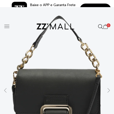
Baixe o APP e Garanta Frete 
BAIXAR
Grátis*
5.0
0