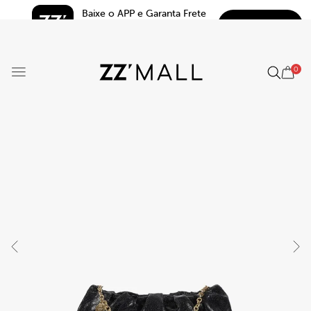
Baixe o APP e Garanta Frete 
BAIXAR
Grátis*
5.0
0