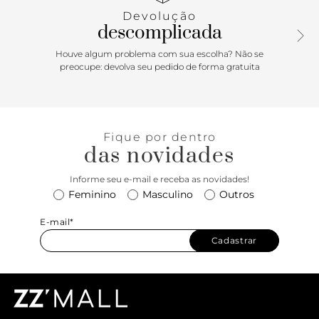
um visual ainda mais elegante e trendy. Um item
Devolução
indispensável para noites especiais! Comprimento da alça:
descomplicada
50 cm | Largura da alça: 1 cm; Comprimento da alça curta:
25 cm | Largura da alça curta: 0,5 cm
Houve algum problema com sua escolha? Não se
preocupe: devolva seu pedido de forma gratuita
Fique por dentro
das novidades
Informe seu e-mail e receba as novidades!
Feminino
Masculino
Outros
E-mail*
Cadastrar