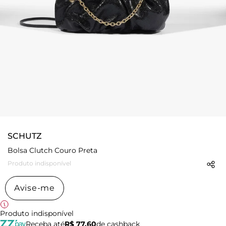
SCHUTZ
Bolsa Clutch Couro Preta
Produto indisponível
Avise-me
Produto indisponível
Receba até
R$ 77,60
de cashback