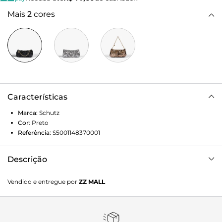
Mais
2
cores
Características
Marca:
Schutz
Cor
:
Preto
Referência:
S5001148370001
Descrição
Glam, moderna e cheia de personalidade, essa bolsa preta é
Vendido e entregue por
ZZ MALL
o toque final perfeito para o seu look de festa! Com design
tipo clutch, ela se destaca pela corrente com aplicação de
medalha Schutz gravada, superexclusiva! Use pela alça
longa de corrente ou leve como clutch bolsa de mão para