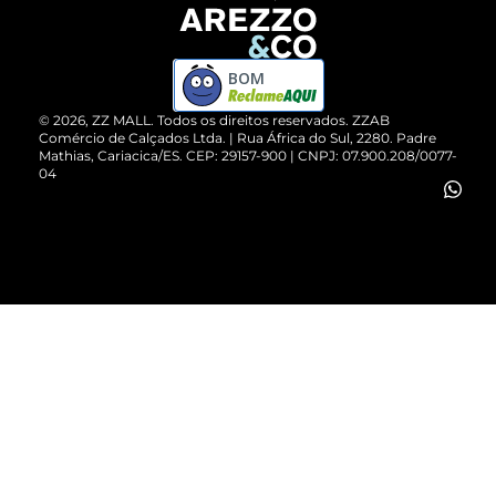
Devolução do Produto
ZZ MALL é confiável
Compre pelo WhatsApp
ZZPay
BOM
Cartão Presente
©
2026
, ZZ MALL. Todos os direitos reservados.
ZZAB
Comércio de Calçados Ltda. | Rua África do Sul, 2280. Padre
Mathias, Cariacica/ES. CEP: 29157-900 | CNPJ: 07.900.208/0077-
Vendas Corporativas
04