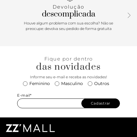
que entrega elegância, estilo e personalidade em um só
Devolução
gesto.
descomplicada
Houve algum problema com sua escolha? Não se
preocupe: devolva seu pedido de forma gratuita
Fique por dentro
das novidades
Informe seu e-mail e receba as novidades!
Feminino
Masculino
Outros
E-mail*
Cadastrar