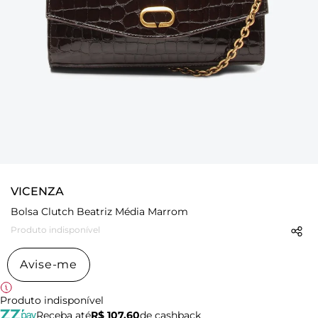
VICENZA
Bolsa Clutch Beatriz Média Marrom
Produto indisponível
Avise-me
Produto indisponível
Receba até
R$ 107,60
de cashback