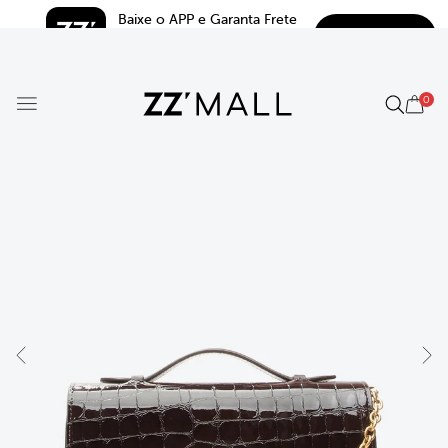
Baixe o APP e Garanta Frete 
BAIXAR
Grátis*
5.0
0