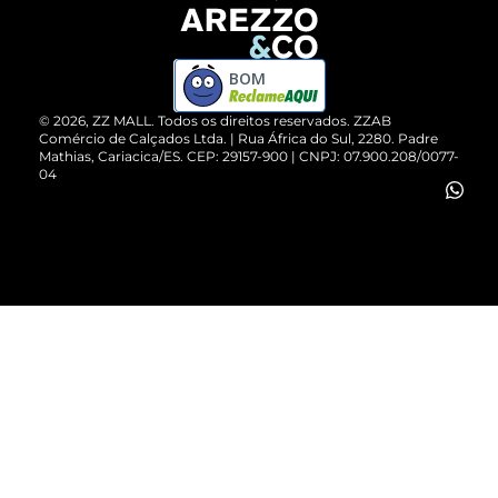
Devolução do Produto
ZZ MALL é confiável
Compre pelo WhatsApp
ZZPay
BOM
Cartão Presente
©
2026
, ZZ MALL. Todos os direitos reservados.
ZZAB
Comércio de Calçados Ltda. | Rua África do Sul, 2280. Padre
Mathias, Cariacica/ES. CEP: 29157-900 | CNPJ: 07.900.208/0077-
Vendas Corporativas
04