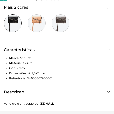
Mais
2
cores
Características
Marca:
Schutz
Material
:
Couro
Cor
:
Preto
Dimensões:
4x7,5x11
cm
Referência:
S4605801700001
Descrição
Dinheiro, cartão, documentos, moedas… com essa carteira
Vendido e entregue por
ZZ MALL
é possível levar tudo que se precisa sem ocupar espaço
desnecessário na bolsa! Trazendo o irresistível mood