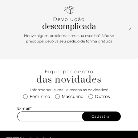
urbano da família Suri (além de prático, o zíper com fita
alongada é um detalhe que faz a diferença!), ela é a prova
de que itens funcionais também podem ter uma boa dose
Devolução
de personalidade - sem dúvidas uma bela escolha para
descomplicada
presentear (as amigas ou você mesma, claro)! Dimensões
(LAC): 4x7,5x11
Houve algum problema com sua escolha? Não se
preocupe: devolva seu pedido de forma gratuita
Fique por dentro
das novidades
Informe seu e-mail e receba as novidades!
Feminino
Masculino
Outros
E-mail*
Cadastrar