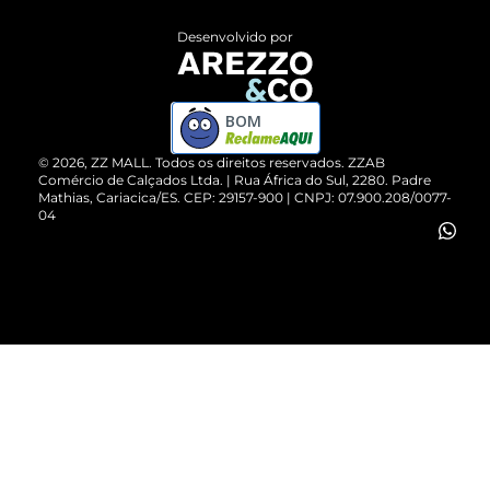
Entrega
ZZ Influ
Desenvolvido por
Devolução do Produto
ZZ MALL é confiável
Compre pelo WhatsApp
ZZPay
BOM
Cartão Presente
©
2026
, ZZ MALL. Todos os direitos reservados.
ZZAB
Comércio de Calçados Ltda. | Rua África do Sul, 2280. Padre
Mathias, Cariacica/ES. CEP: 29157-900 | CNPJ: 07.900.208/0077-
Vendas Corporativas
04