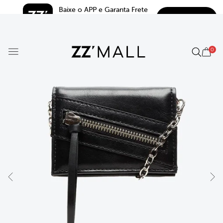
Baixe o APP e Garanta Frete 
BAIXAR
Grátis*
5.0
0