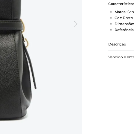
Característica
Marca:
Sch
Cor
:
Preto
Dimensões
Referência
Descrição
Descolada e
Vendido e ent
é o stateme
metal com í
funcionalid
diferentes f
Comprimento