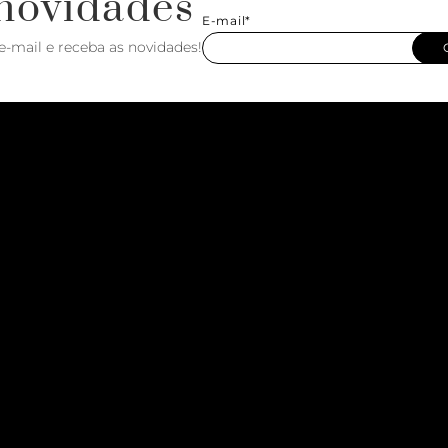
novidades
E-mail*
e-mail e receba as novidades!