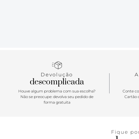
Devolução
A
descomplicada
Houve algum problema com sua escolha?
Conte co
Não se preocupe: devolva seu pedido de
Cartão d
forma gratuita
Fique po