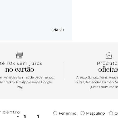
1 de 7
té 10x sem juros
Produto
no cartão
oficiai
m variadas formas de pagamento:
Arezzo, Schutz, Vans, Anacap
e crédito, Pix, Apple Pay e Google
Brizza, Alexandre Birman, V
Pay.
juntas num mesm
r dentro
Feminino
Masculino
O