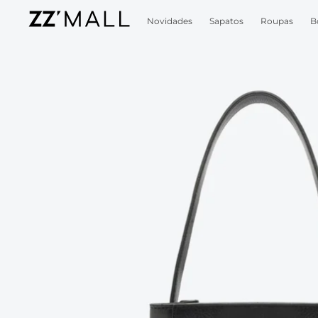
Novidades
Sapatos
Roupas
B