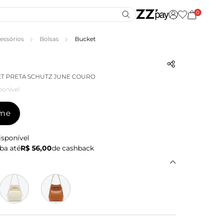
0
essórios
Bolsas
Bucket
T PRETA SCHUTZ JUNE COURO
ponível
-me
isponível
ba até
R$ 56,00
de cashback