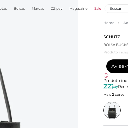
otas
Bolsas
Marcas
ZZ pay
Magazzine
Sale
Home
Ac
SCHUTZ
BOLSA BUCKE
Produto indis
Avise
Produto ind
Rece
Mais
2
cores