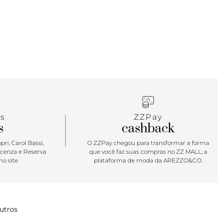
s
ZZPay
s
cashback
ri, Carol Bassi,
O ZZPay chegou para transformar a forma
icenza e Reserva
que você faz suas compras no ZZ MALL, a
o site
plataforma de moda da AREZZO&CO.
utros