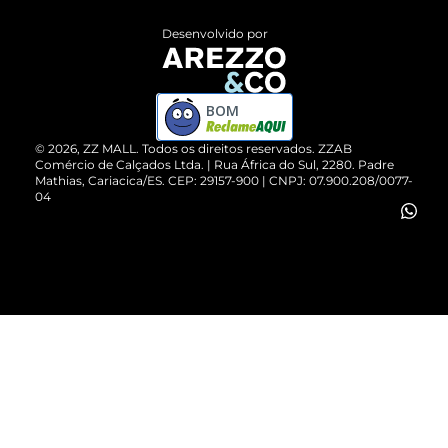
Entrega
ZZ Influ
Desenvolvido por
Devolução do Produto
ZZ MALL é confiável
Compre pelo WhatsApp
ZZPay
BOM
Cartão Presente
©
2026
, ZZ MALL. Todos os direitos reservados.
ZZAB
Comércio de Calçados Ltda. | Rua África do Sul, 2280. Padre
Mathias, Cariacica/ES. CEP: 29157-900 | CNPJ: 07.900.208/0077-
Vendas Corporativas
04