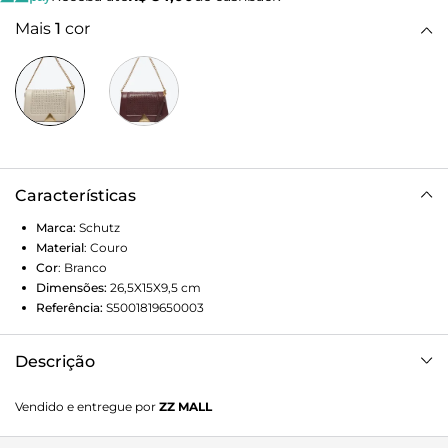
Mais
1
cor
Características
Marca:
Schutz
Material
:
Couro
Cor
:
Branco
Dimensões:
26,5X15X9,5
cm
Referência:
S5001819650003
Descrição
O shape shoulder é superdescolado e trendy! Nesta versão,
Vendido e entregue por
ZZ MALL
ele aparece trazendo um mood elegante, com construção
de couro e aplicação de triângulo – detalhe que faz toda a