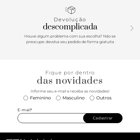
diferença no visual. O tom de branco é um charme à parte,
moderno e cool. Comprimento da alça tiracolo: 55 cm |
Largura da alça tiracolo: 1,5 cm.
Devolução
descomplicada
Houve algum problema com sua escolha? Não se
preocupe: devolva seu pedido de forma gratuita
Fique por dentro
das novidades
Informe seu e-mail e receba as novidades!
Feminino
Masculino
Outros
E-mail*
Cadastrar