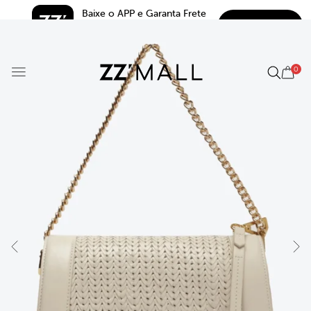
Baixe o APP e Garanta Frete 
BAIXAR
Grátis*
5.0
0