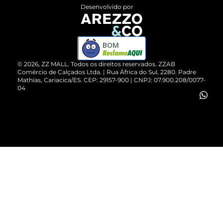
Entrega
ZZ Influ
Desenvolvido por
Devolução do Produto
ZZ MALL é confiável
Compre pelo WhatsApp
ZZPay
BOM
Cartão Presente
©
2026
, ZZ MALL. Todos os direitos reservados.
ZZAB
Comércio de Calçados Ltda. | Rua África do Sul, 2280. Padre
Mathias, Cariacica/ES. CEP: 29157-900 | CNPJ: 07.900.208/0077-
Vendas Corporativas
04