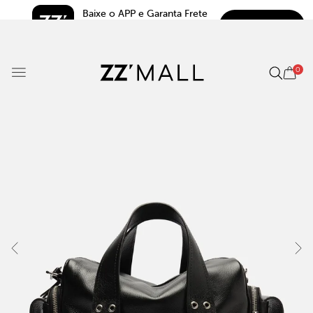
Baixe o APP e Garanta Frete 
BAIXAR
Grátis*
5.0
0