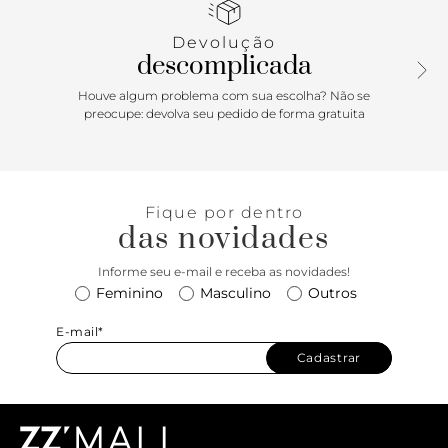
regulável e removível. Possui fecho superior em zíper e
puxador e bolsos externos nas laterais, em zíper e com
Devolução
tampo.
descomplicada
Houve algum problema com sua escolha? Não se
preocupe: devolva seu pedido de forma gratuita
Fique por dentro
das novidades
Informe seu e-mail e receba as novidades!
Feminino
Masculino
Outros
E-mail*
Cadastrar