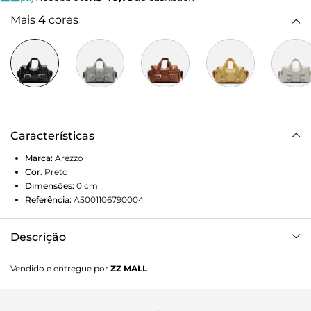
Mais
4
cores
Características
Marca:
Arezzo
Cor
:
Preto
Dimensões:
0
cm
Referência:
A5001106790004
Descrição
Bolsa bowling grande de couro preta. O modelo tem
Vendido e entregue por
ZZ MALL
formato estruturado, laterais arredondadas e acabamento
liso. Traz duas alças de mão em tiras largas e reguláveis,
presas por fivelas metálicas imponentes, e alça lateral