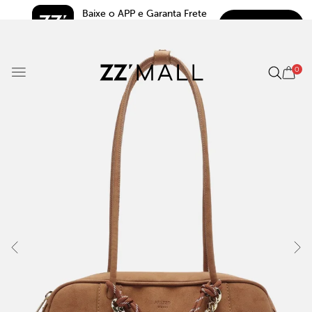
Baixe o APP e Garanta Frete 
BAIXAR
Grátis*
5.0
0