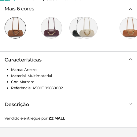
Mais
6
cores
Características
Marca:
Arezzo
Material
:
Multimaterial
Cor
:
Marrom
Referência:
A5001109660002
Descrição
Bolsa feminina bowling grande marrom em nobuck com
Vendido e entregue por
ZZ MALL
acabamento emborrachado. O acessório tem formato
retangular e estruturado, laterais arredondadas e fecho em
zíper com puxador. Possui duas alças de ombro. Detalhe