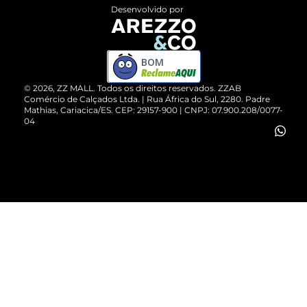
Entrega
ZZ Influ
Desenvolvido por
Devolução do Produto
ZZ MALL é confiável
Compre pelo WhatsApp
ZZPay
BOM
Cartão Presente
©
2026
, ZZ MALL. Todos os direitos reservados.
ZZAB
Comércio de Calçados Ltda. | Rua África do Sul, 2280. Padre
Mathias, Cariacica/ES. CEP: 29157-900 | CNPJ: 07.900.208/0077-
Vendas Corporativas
04