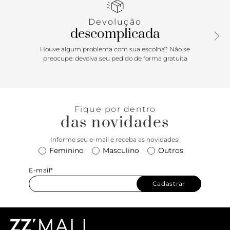
frontal em corrente metálica dourada e cordão da cor da
bolsa, presos a uma das alças por nós.
Devolução
descomplicada
Houve algum problema com sua escolha? Não se
preocupe: devolva seu pedido de forma gratuita
Fique por dentro
das novidades
Informe seu e-mail e receba as novidades!
Feminino
Masculino
Outros
E-mail*
Cadastrar