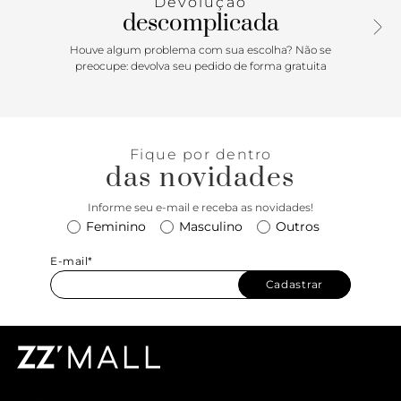
Devolução
sendo um dos puxadores em tag com o nome da marca.
descomplicada
Houve algum problema com sua escolha? Não se
preocupe: devolva seu pedido de forma gratuita
Fique por dentro
das novidades
Informe seu e-mail e receba as novidades!
Feminino
Masculino
Outros
E-mail*
Cadastrar