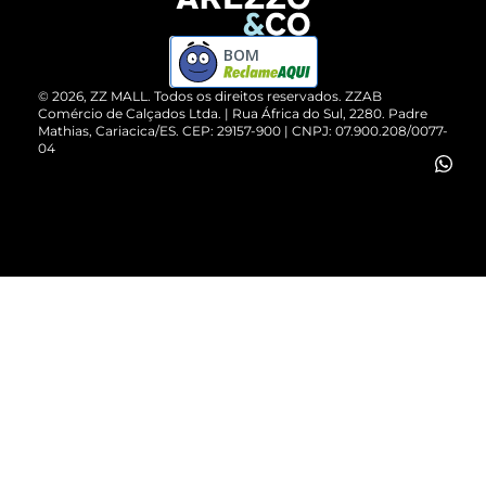
Devolução do Produto
ZZ MALL é confiável
Compre pelo WhatsApp
ZZPay
BOM
Cartão Presente
©
2026
, ZZ MALL. Todos os direitos reservados.
ZZAB
Comércio de Calçados Ltda. | Rua África do Sul, 2280. Padre
Mathias, Cariacica/ES. CEP: 29157-900 | CNPJ: 07.900.208/0077-
Vendas Corporativas
04