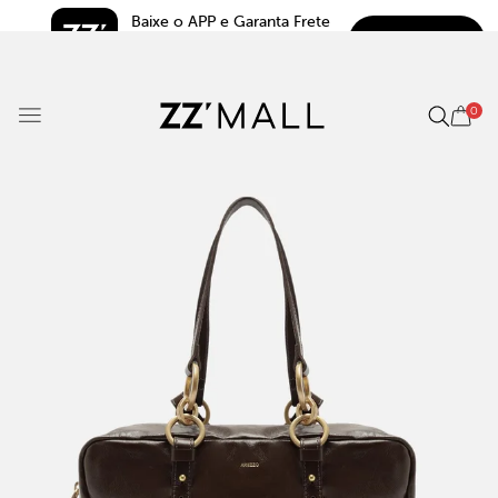
Baixe o APP e Garanta Frete 
BAIXAR
Grátis*
5.0
0