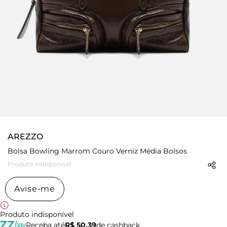
AREZZO
Bolsa Bowling Marrom Couro Verniz Média Bolsos
Produto indisponível
Avise-me
Produto indisponível
Receba até
R$ 50,39
de cashback