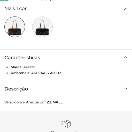
Mais
1
cor
Características
Marca:
Arezzo
Referência:
A5001406610002
Descrição
Bolsa bowling média marrom de couro com efeito
Vendido e entregue por
ZZ MALL
envernizado. O acessório tem formato alongado e
acabamento brilhante e macio. Traz alças de mão
reguláveis com conectores em argolas douradas, além de
alça lateral regulável e removível. Possui bolso superior e
dois bolsos externos frontais, todos com fecho em zíper,