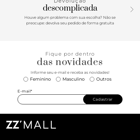
Devolução
descomplicada
Houve algum problema com sua escolha? Não se
preocupe: devolva seu pedido de forma gratuita
Fique por dentro
das novidades
Informe seu e-mail e receba as novidades!
Feminino
Masculino
Outros
E-mail*
Cadastrar