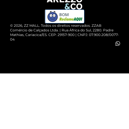
Devolução do Produto
ZZ MALL é confiável
Compre pelo WhatsApp
ZZPay
BOM
Cartão Presente
©
2026
, ZZ MALL. Todos os direitos reservados.
ZZAB
Comércio de Calçados Ltda. | Rua África do Sul, 2280. Padre
Mathias, Cariacica/ES. CEP: 29157-900 | CNPJ: 07.900.208/0077-
Vendas Corporativas
04