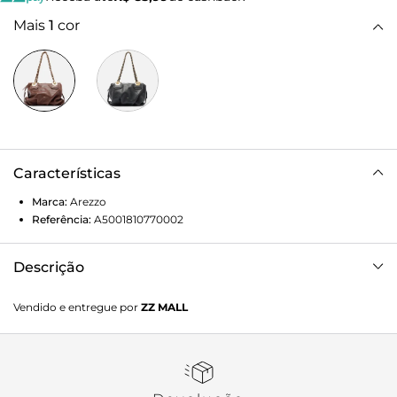
Mais
1
cor
Características
Marca:
Arezzo
Referência:
A5001810770002
Descrição
Bolsa bowling média de couro marrom. O acessório tem
Vendido e entregue por
ZZ MALL
formato arredondado e acabamento macio com franzidos.
Traz alças em corrente metálica com tira de couro
entrelaçada, presas por metais e com porta-alça sobre as
capas. Com fecho superior em zíper e puxador.