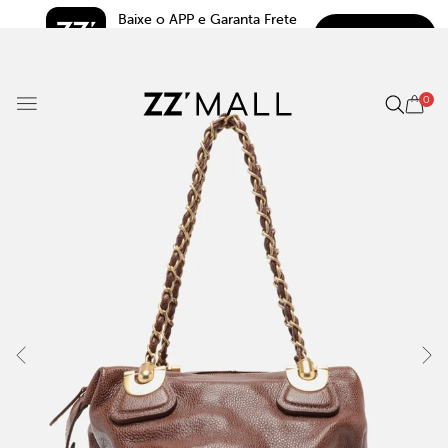
Baixe o APP e Garanta Frete 
BAIXAR
Grátis*
5.0
0