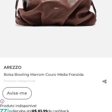
AREZZO
Bolsa Bowling Marrom Couro Média Franzida
Produto indisponível
Avise-me
Produto indisponível
Receba até
R$ 83,99
de cashback