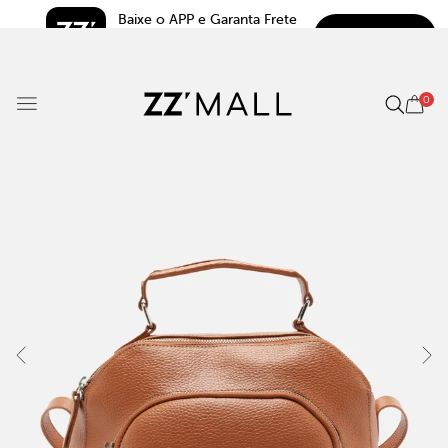
Baixe o APP e Garanta Frete 
BAIXAR
Grátis*
5.0
0