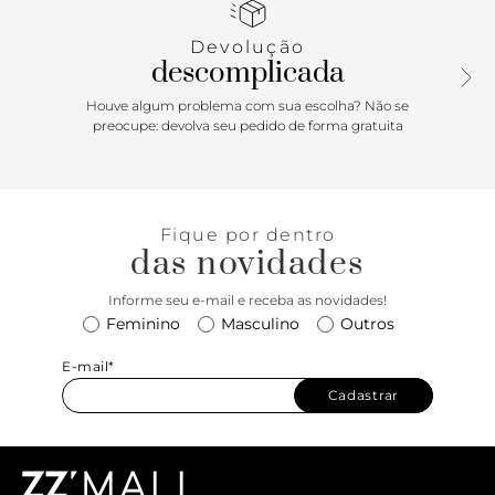
Devolução
descomplicada
Houve algum problema com sua escolha? Não se
preocupe: devolva seu pedido de forma gratuita
Fique por dentro
das novidades
Informe seu e-mail e receba as novidades!
Feminino
Masculino
Outros
E-mail*
Cadastrar