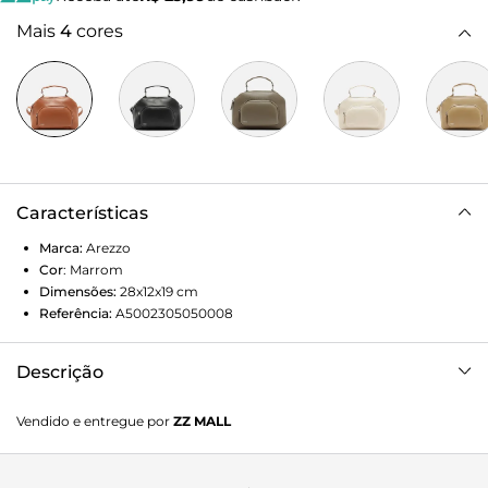
Mais
4
cores
Características
Marca:
Arezzo
Cor
:
Marrom
Dimensões:
28x12x19
cm
Referência:
A5002305050008
Descrição
Bolsa bowling grande marrom. O modelo tem formato
Vendido e entregue por
ZZ MALL
camera bag e bolso externo frontal geométrico. Traz alça
lateral em tira fina, alça de mão e fecho superior em zíper.