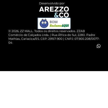
Entrega
ZZ Influ
Desenvolvido por
Devolução do Produto
ZZ MALL é confiável
Compre pelo WhatsApp
ZZPay
BOM
Cartão Presente
©
2026
, ZZ MALL. Todos os direitos reservados.
ZZAB
Comércio de Calçados Ltda. | Rua África do Sul, 2280. Padre
Mathias, Cariacica/ES. CEP: 29157-900 | CNPJ: 07.900.208/0077-
Vendas Corporativas
04