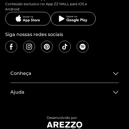
Conteúdo exclusivo no App ZZ MALL para iOS e
Android
Siga nossas redes sociais
Conheça
Sobre ZZ MALL
Ajuda
Termos de Uso
Central de Atendimento
Políticas de Privacidade
Entrega
ZZ Influ
Desenvolvido por
Devolução do Produto
ZZ MALL é confiável