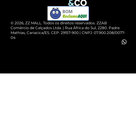
Compre pelo WhatsApp
ZZPay
BOM
Cartão Presente
©
2026
, ZZ MALL. Todos os direitos reservados.
ZZAB
Comércio de Calçados Ltda. | Rua África do Sul, 2280. Padre
Mathias, Cariacica/ES. CEP: 29157-900 | CNPJ: 07.900.208/0077-
Vendas Corporativas
04