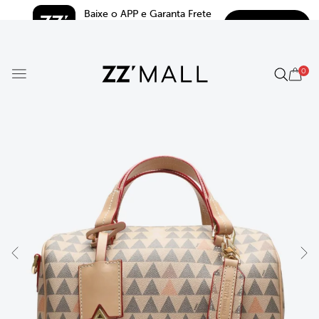
Baixe o APP e Garanta Frete 
BAIXAR
Grátis*
5.0
0