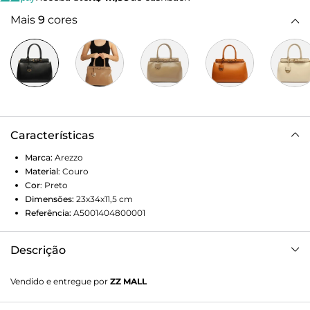
Mais
9
cores
Características
Marca:
Arezzo
Material
:
Couro
Cor
:
Preto
Dimensões:
23x34x11,5
cm
Referência:
A5001404800001
Descrição
Bolsa tote grande de couro preta. O modelo tem formato
Vendido e entregue por
ZZ MALL
estruturado, laterais arredondadas e acabamento liso. Traz
duas alças de mão bombadas e fecho superior em zíper