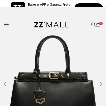
Baixe o APP e Garanta Frete 
BAIXAR
Grátis*
5.0
0