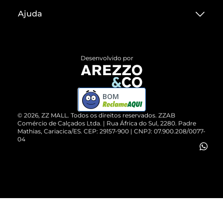
Sobre ZZ MALL
Ajuda
Termos de Uso
Central de Atendimento
Políticas de Privacidade
Entrega
ZZ Influ
Desenvolvido por
Devolução do Produto
ZZ MALL é confiável
Compre pelo WhatsApp
ZZPay
BOM
Cartão Presente
©
2026
, ZZ MALL. Todos os direitos reservados.
ZZAB
Comércio de Calçados Ltda. | Rua África do Sul, 2280. Padre
Mathias, Cariacica/ES. CEP: 29157-900 | CNPJ: 07.900.208/0077-
Vendas Corporativas
04