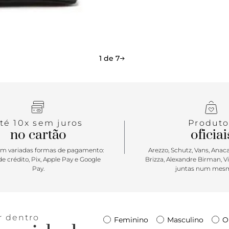
1 de 7
té 10x sem juros
Produto
no cartão
oficiai
m variadas formas de pagamento:
Arezzo, Schutz, Vans, Anacap
e crédito, Pix, Apple Pay e Google
Brizza, Alexandre Birman, V
Pay.
juntas num mesm
r dentro
Feminino
Masculino
O