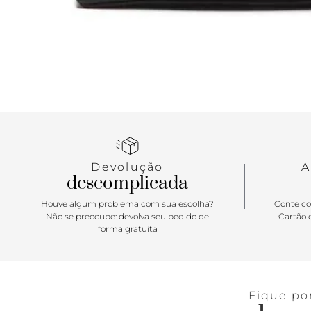
Devolução
A
descomplicada
Houve algum problema com sua escolha?
Conte co
Não se preocupe: devolva seu pedido de
Cartão d
forma gratuita
Fique po