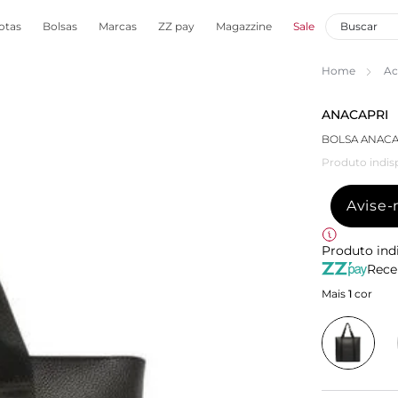
otas
Bolsas
Marcas
ZZ pay
Magazzine
Sale
Home
Ac
ANACAPRI
BOLSA ANACA
Produto indis
Avise
Produto ind
Rece
Mais
1
cor