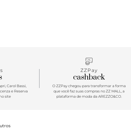
s
ZZPay
s
cashback
ri, Carol Bassi,
O ZZPay chegou para transformar a forma
icenza e Reserva
que você faz suas compras no ZZ MALL, a
o site
plataforma de moda da AREZZO&CO.
utros