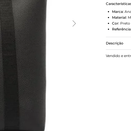
Característica
Marca:
Ana
Material
:
M
Cor
:
Preto
Referência
Descrição
Shopping ba
Vendido e ent
gorgorão ab
Apostar A bo
composições
gorgurão qu
durabilidad
minimalista 
mesmo!