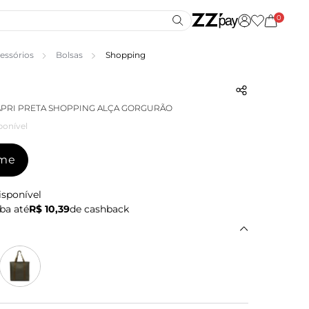
0
essórios
Bolsas
Shopping
PRI PRETA SHOPPING ALÇA GORGURÃO
ponível
-me
isponível
ba até
R$ 10,39
de cashback