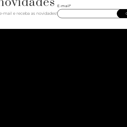
novidades
E-mail*
e-mail e receba as novidades!