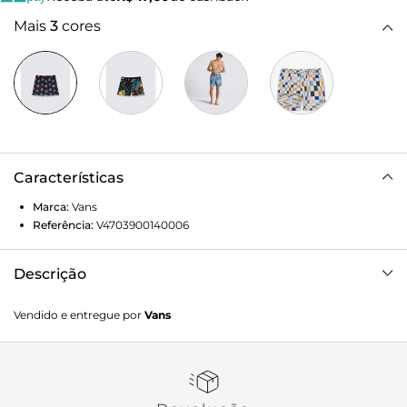
Mais
3
cores
Características
Marca:
Vans
Referência:
V4703900140006
Descrição
O Boardshort Parisian Night é uma versão moderna da
Vendido e entregue por
Vans
bermuda de surf clássica. O modelo é resistente à água,
possui cintura elástica com cordão que permite conforto o
dia todo, tanto dentro quanto fora da água. Traz estampa
icônica floral e bolsos nas costuras laterais, com presilhas
para segurança. A equipe da Vans estabeleceu metas