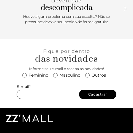
Devolução
ambiciosas de sustentabilidade. Grandes ou pequenos,
descomplicada
todos os esforços resultam em mudanças positivas. Para
ganhar o logotipo do globo VR3 Checkerboard, pelo menos
Houve algum problema com sua escolha? Não se
30% do produto deve ser feito de um ou uma combinação
preocupe: devolva seu pedido de forma gratuita
de materiais reciclados, renováveis e/ou regenerativos. Para
saber mais sobre a Vans® e sua jornada em direção a
materiais sustentáveis, acesse
www.vans.com.br/sustentabilidade.
Fique por dentro
das novidades
Informe seu e-mail e receba as novidades!
Feminino
Masculino
Outros
E-mail*
Cadastrar