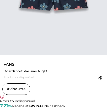
VANS
Boardshort Parisian Night
Produto indisponível
Avise-me
Produto indisponível
Receba até
R$ 17,60
de cashback