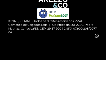
Devolução do Produto
ZZ MALL é confiável
Compre pelo WhatsApp
ZZPay
BOM
Cartão Presente
©
2026
, ZZ MALL. Todos os direitos reservados.
ZZAB
Comércio de Calçados Ltda. | Rua África do Sul, 2280. Padre
Mathias, Cariacica/ES. CEP: 29157-900 | CNPJ: 07.900.208/0077-
Vendas Corporativas
04