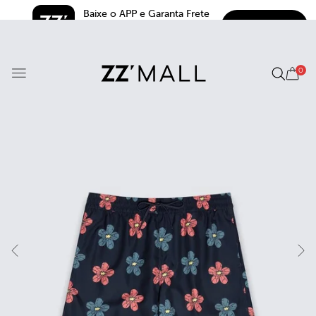
Baixe o APP e Garanta Frete 
BAIXAR
Grátis*
5.0
0