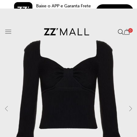
Baixe o APP e Garanta Frete 
BAIXAR
Grátis*
5.0
0