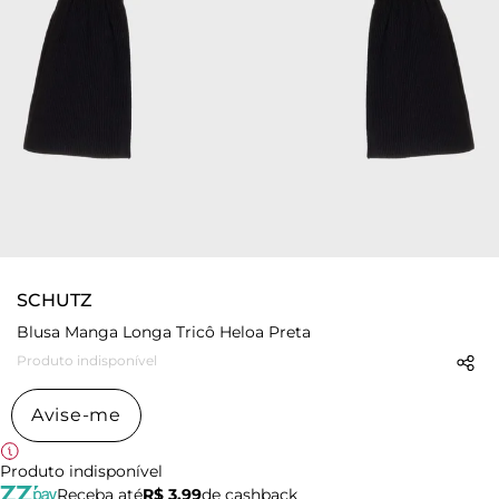
SCHUTZ
Blusa Manga Longa Tricô Heloa Preta
Produto indisponível
Avise-me
Produto indisponível
Receba até
R$ 3,99
de cashback