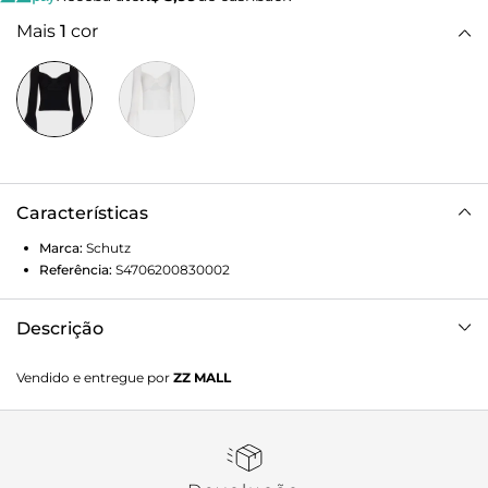
Mais
1
cor
Características
Marca:
Schutz
Referência:
S4706200830002
Descrição
Com um visual super feminino, nossa blusa preta Heloa se
Vendido e entregue por
ZZ MALL
destaca pelo detalhe de manga sino e decote coração com
franzido e faixa de tecido prendendo no centro do busto.
Tem construção justa e confortável em tricô, decote
quadrado nas costas, comprimento médio no corpo e
elástico com silicone no ombro para sustentação da