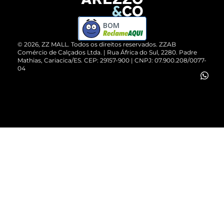
Devolução do Produto
ZZ MALL é confiável
Compre pelo WhatsApp
ZZPay
BOM
Cartão Presente
©
2026
, ZZ MALL. Todos os direitos reservados.
ZZAB
Comércio de Calçados Ltda. | Rua África do Sul, 2280. Padre
Mathias, Cariacica/ES. CEP: 29157-900 | CNPJ: 07.900.208/0077-
Vendas Corporativas
04