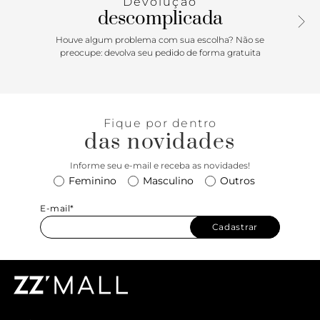
Devolução
manga. Uma aposta charmosa para usar sempre!
descomplicada
Composição: 100% Viscose
Houve algum problema com sua escolha? Não se
preocupe: devolva seu pedido de forma gratuita
Fique por dentro
das novidades
Informe seu e-mail e receba as novidades!
Feminino
Masculino
Outros
E-mail*
Cadastrar