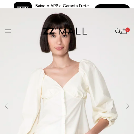
Baixe o APP e Garanta Frete 
BAIXAR
Grátis*
5.0
0