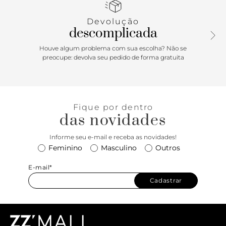
Devolução
descomplicada
Houve algum problema com sua escolha? Não se
preocupe: devolva seu pedido de forma gratuita
Fique por dentro
das novidades
Informe seu e-mail e receba as novidades!
Feminino
Masculino
Outros
E-mail*
Cadastrar