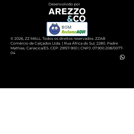
Entrega
ZZ Influ
Desenvolvido por
Devolução do Produto
ZZ MALL é confiável
Compre pelo WhatsApp
ZZPay
BOM
Cartão Presente
©
2026
, ZZ MALL. Todos os direitos reservados.
ZZAB
Comércio de Calçados Ltda. | Rua África do Sul, 2280. Padre
Mathias, Cariacica/ES. CEP: 29157-900 | CNPJ: 07.900.208/0077-
Vendas Corporativas
04