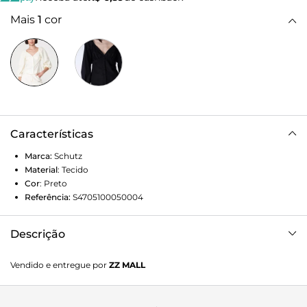
Mais
1
cor
Características
Marca:
Schutz
Material
:
Tecido
Cor
:
Preto
Referência:
S4705100050004
Descrição
A peça perfeita para te acompanhar em looks durante o dia
Vendido e entregue por
ZZ MALL
e também a noite! Feita em tricoline, a blusa Tereza possui
decote "V", mangas longas bufantes e detalhe de lastex na
parte posterior. Composição: 100% Algodão