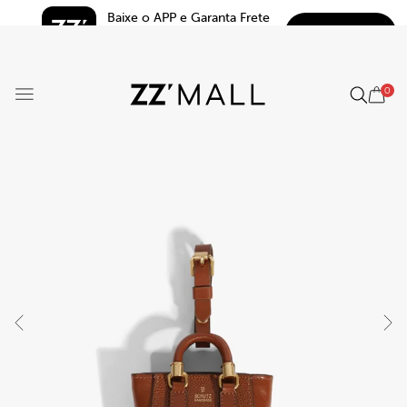
Baixe o APP e Garanta Frete 
BAIXAR
Grátis*
5.0
0