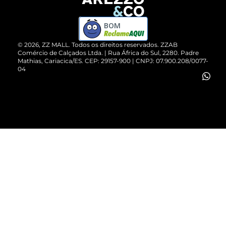
Devolução do Produto
ZZ MALL é confiável
Compre pelo WhatsApp
ZZPay
BOM
Cartão Presente
©
2026
, ZZ MALL. Todos os direitos reservados.
ZZAB
Comércio de Calçados Ltda. | Rua África do Sul, 2280. Padre
Mathias, Cariacica/ES. CEP: 29157-900 | CNPJ: 07.900.208/0077-
Vendas Corporativas
04