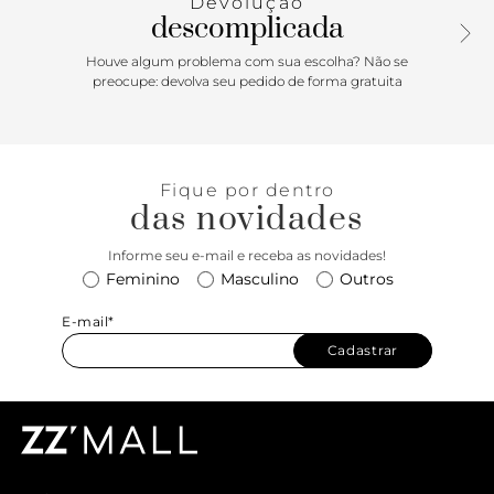
Devolução
descomplicada
Houve algum problema com sua escolha? Não se
preocupe: devolva seu pedido de forma gratuita
Fique por dentro
das novidades
Informe seu e-mail e receba as novidades!
Feminino
Masculino
Outros
E-mail*
Cadastrar