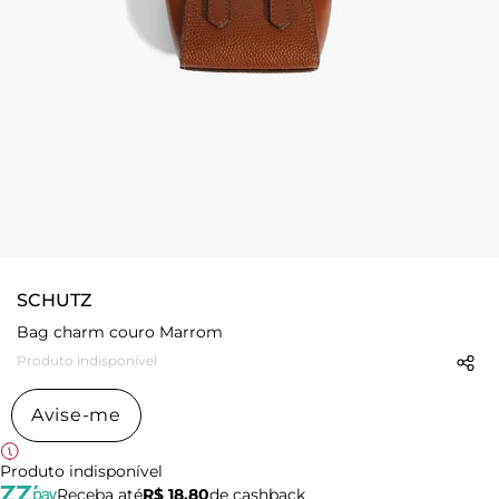
SCHUTZ
Bag charm couro Marrom
Produto indisponível
Avise-me
Produto indisponível
Receba até
R$ 18,80
de cashback