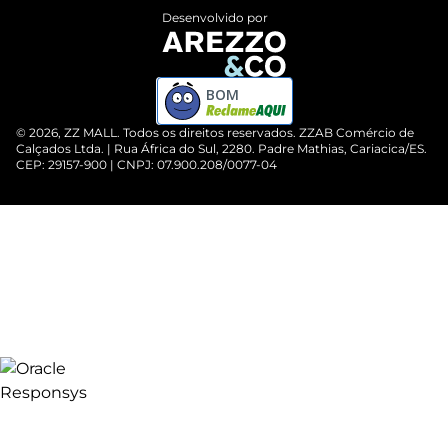
Desenvolvido por
BOM
©
2026
, ZZ MALL. Todos os direitos reservados.
ZZAB Comércio de
Calçados Ltda. | Rua África do Sul, 2280. Padre Mathias, Cariacica/ES.
CEP: 29157-900 | CNPJ: 07.900.208/0077-04