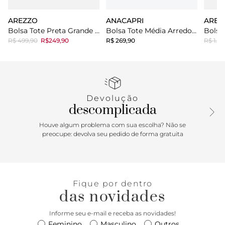
AREZZO
ANACAPRI
AREZ
Bolsa Tote Preta Grande Logo Perfurado
Bolsa Tote Média Arredondada Preta
R$ 499,90
R$249,90
R$ 269,90
R$ 1.49
Devolução
descomplicada
Houve algum problema com sua escolha? Não se
preocupe: devolva seu pedido de forma gratuita
Fique por dentro
das novidades
Informe seu e-mail e receba as novidades!
Feminino
Masculino
Outros