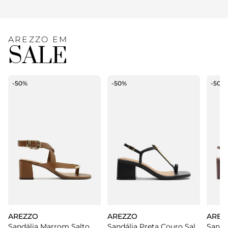
AREZZO EM
SALE
-50%
-50%
-50%
AREZZO
AREZZO
AREZ
Sandália Marrom Salto Médio Bloco
Sandália Preta Couro Salto Bloco Tira Metal