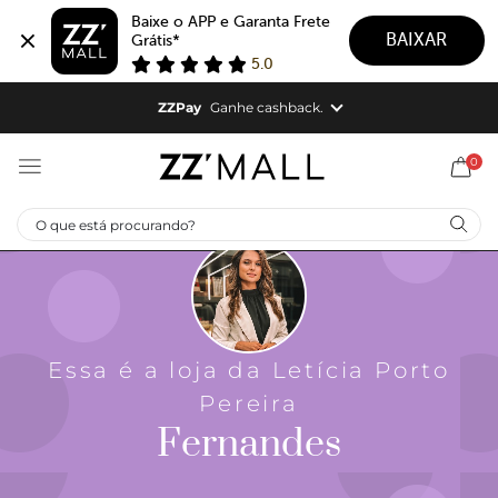
Baixe o APP e Garanta Frete 
BAIXAR
Grátis*
5.0
ZZCUPOM10276
ZZPay
Ganhe cashback.
ZZPAY |
Cashback em todas as suas compras.
0
Aproveite!
Essa é a loja da Letícia Porto
Pereira
Fernandes