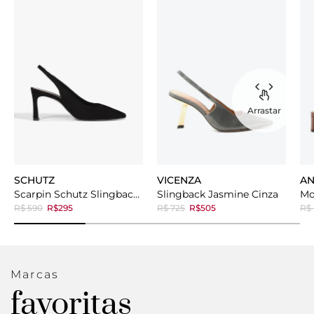
Arrastar
SCHUTZ
VICENZA
AN
Scarpin Schutz Slingback Mid Heel Black
Slingback Jasmine Cinza
R$ 590
R$295
R$ 725
R$505
R$ 
Marcas
favoritas