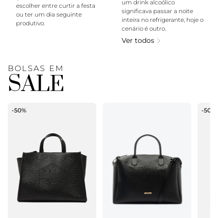
um drink alcoólico
escolher entre curtir a festa
significava passar a noite
ou ter um dia seguinte
inteira no refrigerante, hoje o
produtivo.
cenário é outro.
Ver todos
BOLSAS EM
SALE
-50%
-50%