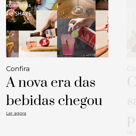
Confira
Co
A nova era das
C
bebidas chegou
s
Ler agora
p
Ler 