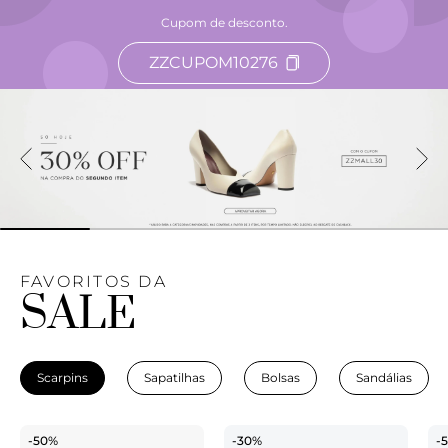
Cupom de desconto.
ZZCUPOM10276
FAVORITOS DA
SALE
Scarpins
Sapatilhas
Bolsas
Sandálias
-50%
-30%
-