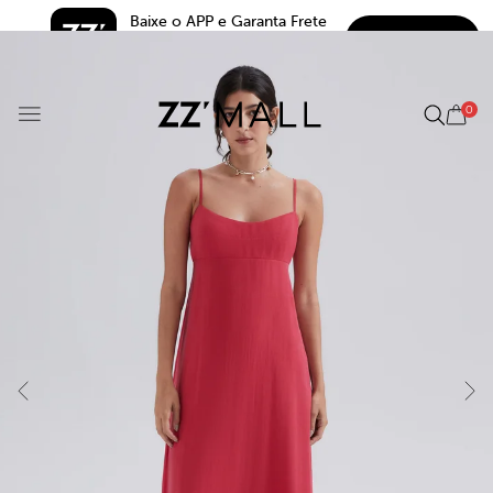
Baixe o APP e Garanta Frete 
BAIXAR
Grátis*
5.0
0