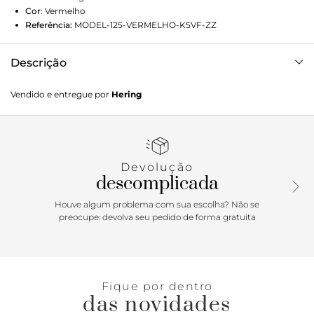
Cor
:
Vermelho
Referência:
MODEL-125-VERMELHO-K5VF-ZZ
Descrição
Descubra nosso vestido em modal com toque macio, que
Vendido e entregue por
Hering
combina conforto e elegância. Com recorte encaixado no
busto em formato de taça, ele realça a silhueta. As costas
bem decotadas, com faixa de lástex, garantem segurança e
um ajuste perfeito. Detalhes da peça: Em modal
Modelagem evasê Comprimento midi Alças finas Decote
Devolução
taça Costas decotadas Costas com lastex
descomplicada
Houve algum problema com sua escolha? Não se
preocupe: devolva seu pedido de forma gratuita
Fique por dentro
das novidades