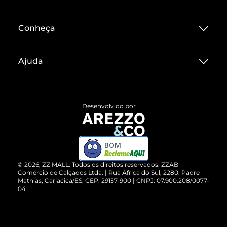
Conheça
Sobre ZZ MALL
Ajuda
Termos de Uso
Central de Atendimento
Políticas de Privacidade
Entrega
ZZ Influ
Desenvolvido por
Devolução do Produto
ZZ MALL é confiável
Compre pelo WhatsApp
ZZPay
BOM
Cartão Presente
©
2026
, ZZ MALL. Todos os direitos reservados.
ZZAB
Comércio de Calçados Ltda. | Rua África do Sul, 2280. Padre
Mathias, Cariacica/ES. CEP: 29157-900 | CNPJ: 07.900.208/0077-
Vendas Corporativas
04