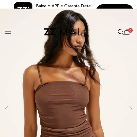
Baixe o APP e Garanta Frete 
BAIXAR
Grátis*
5.0
0