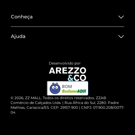
Conheça
Sobre ZZ MALL
Ajuda
Termos de Uso
Central de Atendimento
Políticas de Privacidade
Entrega
ZZ Influ
Desenvolvido por
Devolução do Produto
ZZ MALL é confiável
Compre pelo WhatsApp
ZZPay
BOM
Cartão Presente
©
2026
, ZZ MALL. Todos os direitos reservados.
ZZAB
Comércio de Calçados Ltda. | Rua África do Sul, 2280. Padre
Mathias, Cariacica/ES. CEP: 29157-900 | CNPJ: 07.900.208/0077-
Vendas Corporativas
04