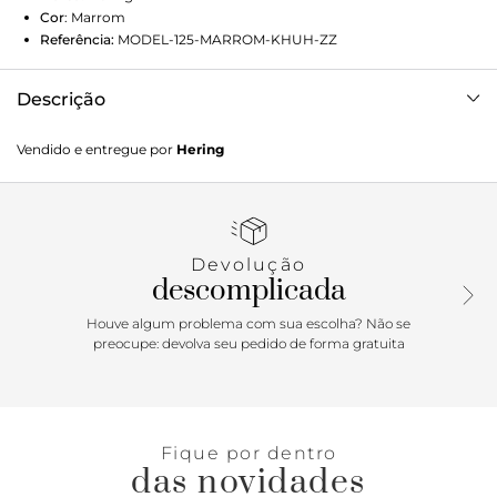
Cor
:
Marrom
Referência:
MODEL-125-MARROM-KHUH-ZZ
Descrição
Descubra o Vestido Curto Em Tule HERING + COSMO!
Vendido e entregue por
Hering
Possui silhueta ajustada ao corpo, drapeado na lateral e
franzido em todo o corpo.HERING + COSMO: Do Rio para o
Brasil. Chegou a hora do lifestyle único do Rio de Janeiro
ganhar todo o Brasil. Com sua energia vibrante e alma
solar, a cidade ícone inspirou as peças indispensáveis do
Devolução
Verão nessa collab inédita. Os novos looks trazem o melhor
descomplicada
da união das modelagens atemporais com as versões
renovadas. A paleta de cor refrescante evoca a elegância
Houve algum problema com sua escolha? Não se
despretensiosa dos dias ensolarados à beira-mar. Detalhes
preocupe: devolva seu pedido de forma gratuita
da peça: Em tule Modelagem justa Alças finas reguláveis
Drapeado lateral Forro interno Etiqueta decorativa Medidas
Modelo: Modelo usando tamanho P.
Fique por dentro
das novidades