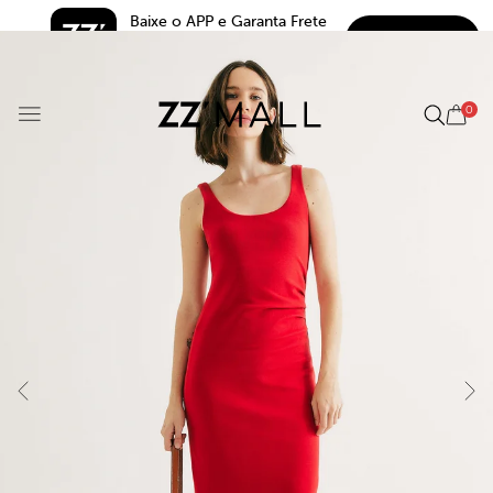
Baixe o APP e Garanta Frete 
BAIXAR
Grátis*
5.0
0