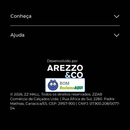
Conheça
Sobre ZZ MALL
Ajuda
Termos de Uso
Central de Atendimento
Políticas de Privacidade
Entrega
ZZ Influ
Desenvolvido por
Devolução do Produto
ZZ MALL é confiável
Compre pelo WhatsApp
ZZPay
BOM
Cartão Presente
©
2026
, ZZ MALL. Todos os direitos reservados.
ZZAB
Comércio de Calçados Ltda. | Rua África do Sul, 2280. Padre
Mathias, Cariacica/ES. CEP: 29157-900 | CNPJ: 07.900.208/0077-
Vendas Corporativas
04