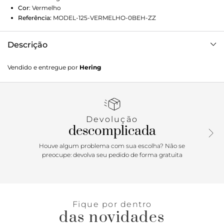
Cor
:
Vermelho
Referência:
MODEL-125-VERMELHO-0BEH-ZZ
Descrição
Confeccionado em ribana 2x1 canelada, o modelo possui
Vendido e entregue por
Hering
alças largas, decote U e modelagem ajustada ao corpo,
realçando as curvas com leveza. As pregas laterais
adicionam um toque de charme ao visual, enquanto o forro
interno no decote, em malha com elastano, garante
segurança e melhor acabamento.Detalhes da peça:Malha
Devolução
com elastano Modelagem justa Comprimento midi Decote
descomplicada
U Alças largas Detalhes de pregas laterais
Houve algum problema com sua escolha? Não se
preocupe: devolva seu pedido de forma gratuita
Fique por dentro
das novidades