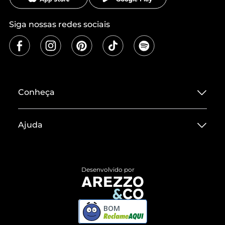
Siga nossas redes sociais
Conheça
Sobre ZZ MALL
Ajuda
Termos de Uso
Central de Atendimento
Políticas de Privacidade
Entrega
ZZ Influ
Desenvolvido por
Devolução do Produto
ZZ MALL é confiável
Compre pelo WhatsApp
ZZPay
BOM