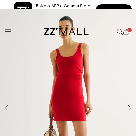
Baixe o APP e Garanta Frete 
BAIXAR
Grátis*
5.0
0