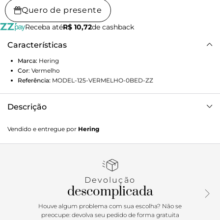
Quero de presente
Receba até
R$ 10,72
de cashback
Características
Marca:
Hering
Cor
:
Vermelho
Referência:
MODEL-125-VERMELHO-0BED-ZZ
Descrição
Vestido curto confeccionado em ribana 2x1 canelada, com
Vendido e entregue por
Hering
toque macio e excelente elasticidade. A modelagem
ajustada ao corpo valoriza a silhueta, enquanto as pregas
laterais trazem charme e movimento ao visual. Com decote
U e alças largas, oferece segurança e um caimento
impecável. O forro interno no busto, em malha com
Devolução
elastano, garante conforto extra no uso.Detalhes da
descomplicada
peça:Malha com elastano Modelagem justa Comprimento
curto Decote U Alças largas Detalhe de pregas laterais
Houve algum problema com sua escolha? Não se
Forro em malha de elastano
preocupe: devolva seu pedido de forma gratuita