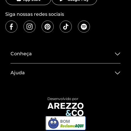
Siga nossas redes sociais
Conheça
Sobre ZZ MALL
Ajuda
Termos de Uso
Central de Atendimento
Políticas de Privacidade
Entrega
ZZ Influ
Desenvolvido por
Devolução do Produto
ZZ MALL é confiável
Compre pelo WhatsApp
ZZPay
BOM