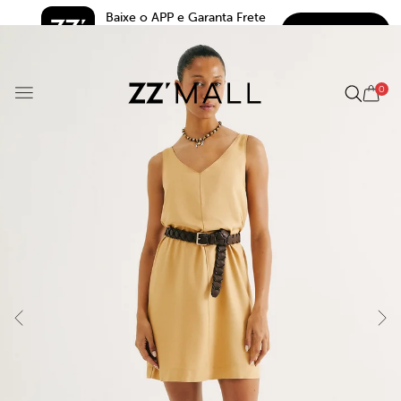
Baixe o APP e Garanta Frete 
BAIXAR
Grátis*
5.0
0