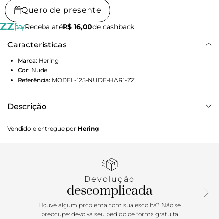
Quero de presente
Receba até
R$ 16,00
de cashback
Características
Marca:
Hering
Cor
:
Nude
Referência:
MODEL-125-NUDE-HAR1-ZZ
Descrição
Feminino, leve e pronto pra te acompanhar em qualquer
Vendido e entregue por
Hering
ocasião. Esse vestido curto tem a modelagem reta e
caimento fluído, proporcionando movimento e conforto ao
vestir. O decote em “V” na frente e nas costas valoriza a
silhueta com um toque de delicadeza e sofisticação.
Versátil e cheio de charme, é perfeito para produções que
Devolução
vão do dia a noite com facilidade.Detalhes da peça:Tecido
descomplicada
plano Modelagem reta Comprimento curto Decote V Alças
médias
Houve algum problema com sua escolha? Não se
preocupe: devolva seu pedido de forma gratuita