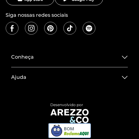
Siga nossas redes sociais
Conheça
Sobre ZZ MALL
Ajuda
Termos de Uso
Central de Atendimento
Políticas de Privacidade
Entrega
ZZ Influ
Desenvolvido por
Devolução do Produto
ZZ MALL é confiável
Compre pelo WhatsApp
ZZPay
BOM