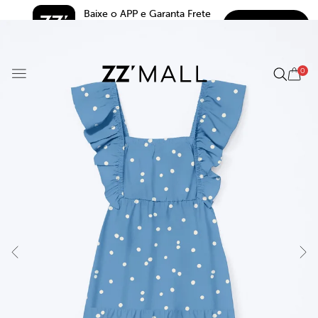
Baixe o APP e Garanta Frete 
BAIXAR
Grátis*
5.0
0