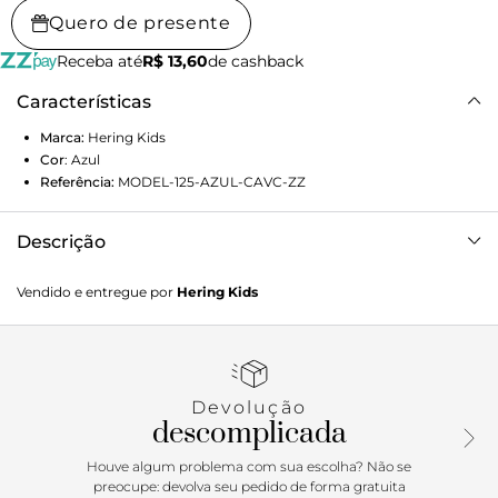
Quero de presente
Receba até
R$ 13,60
de cashback
Características
Marca:
Hering Kids
Cor
:
Azul
Referência:
MODEL-125-AZUL-CAVC-ZZ
Descrição
Vestido infantil com decote reto e babados aplicados no
Vendido e entregue por
Hering Kids
corpo da frente até as costas, trazendo um toque delicado e
encantador. Recorte na barra, que adiciona um detalhe
charmoso, e modelagem solta no corpo, garantindo
conforto e liberdade para brincar. Ideal para dias de
diversão e momentos descontraídos!Detalhes da
Devolução
peça:Tecido plano Modelagem reta Comprimento curto
descomplicada
Decote reto Alças com babados
Houve algum problema com sua escolha? Não se
preocupe: devolva seu pedido de forma gratuita