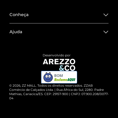
Conheça
Sobre ZZ MALL
Ajuda
Termos de Uso
Central de Atendimento
Políticas de Privacidade
Entrega
ZZ Influ
Desenvolvido por
Devolução do Produto
ZZ MALL é confiável
Compre pelo WhatsApp
ZZPay
BOM
Cartão Presente
©
2026
, ZZ MALL. Todos os direitos reservados.
ZZAB
Comércio de Calçados Ltda. | Rua África do Sul, 2280. Padre
Mathias, Cariacica/ES. CEP: 29157-900 | CNPJ: 07.900.208/0077-
Vendas Corporativas
04