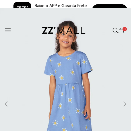
Baixe o APP e Garanta Frete 
BAIXAR
Grátis*
5.0
0