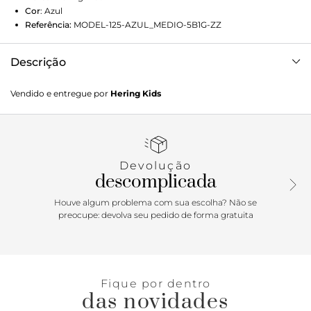
Cor
:
Azul
Referência:
MODEL-125-AZUL_MEDIO-5B1G-ZZ
Descrição
Vestido Infantil Rodado Floral. Confeccionado em malha
Vendido e entregue por
Hering Kids
leve de algodão. Conta com manga curta em modelagem
regular, saia rodada com detalhe na cintura em
babadinhos. Super delicado com seu estampado floral que
as meninas tanto amam! Tudo se equilibra na composição
de lookinhos super fofos, em shapes leves e versáteis!
Devolução
Características da peça:Malha de algodãoMangas
descomplicada
curtasModelagem regularComprimento tradicionalCintura
com detalhe em babadosEstampado floral Versatilidade do
Houve algum problema com sua escolha? Não se
modelo:Esse vestido é todo charme e bem fresquinho,
preocupe: devolva seu pedido de forma gratuita
ótimo aliado para esta estação do ano.O tecido kids que
preferimos:A malha de algodão é leve e proporciona toque
macio ao vestir, além disso garante muito conforto e
durabilidade.
Fique por dentro
das novidades