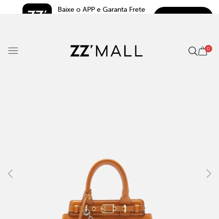
Baixe o APP e Garanta Frete 
BAIXAR
Grátis*
5.0
0