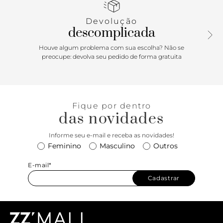
em tira com passador e fivela, que se assemelha a um
cinto, além de bag charm removível em metal com
Devolução
assinatura discreta do nome da marca. Possui ainda
descomplicada
acessório em correntes bimetal com ganchos na ponta e
letras formando o nome da marca.
Houve algum problema com sua escolha? Não se
preocupe: devolva seu pedido de forma gratuita
Fique por dentro
das novidades
Informe seu e-mail e receba as novidades!
Feminino
Masculino
Outros
E-mail*
Cadastrar