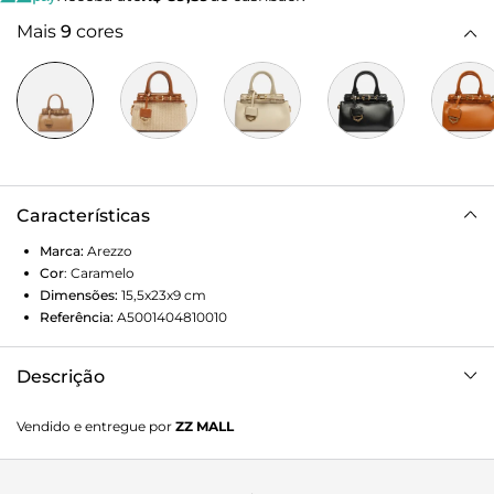
Mais
9
cores
Características
Marca:
Arezzo
Cor
:
Caramelo
Dimensões:
15,5x23x9
cm
Referência:
A5001404810010
Descrição
Bolsa tote pequena de couro marrom caramelo. O
Vendido e entregue por
ZZ MALL
acessório tem formato estruturado, laterais arredondadas e
acabamento liso. Traz alça lateral, alças de mão
estruturadas e fecho superior em imã interno. Com detalhe