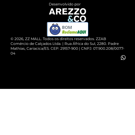
Entrega
ZZ Influ
Desenvolvido por
Devolução do Produto
ZZ MALL é confiável
Compre pelo WhatsApp
ZZPay
BOM
Cartão Presente
©
2026
, ZZ MALL. Todos os direitos reservados.
ZZAB
Comércio de Calçados Ltda. | Rua África do Sul, 2280. Padre
Mathias, Cariacica/ES. CEP: 29157-900 | CNPJ: 07.900.208/0077-
Vendas Corporativas
04