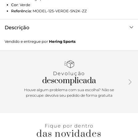
Cor
:
Verde
Referência:
MODEL-125-VERDE-SN2K-ZZ
Descrição
Top Esportivo Feminino Nadador Hero feito com tecido
Vendido e entregue por
Hering Sports
que conta com o fio LYCRA® original proporcionando uma
maior elasticidade, maior conforto e tecnologia. O tecido
conta com alta cobertura com menor transparência e
sensação agradável em contato com a pele. Detalhes da
peça: Fio LYCRA® Alças nadador Decote redondo Sem bojo
Devolução
descomplicada
Houve algum problema com sua escolha? Não se
preocupe: devolva seu pedido de forma gratuita
Fique por dentro
das novidades