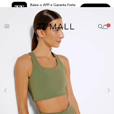
Baixe o APP e Garanta Frete 
BAIXAR
Grátis*
5.0
0