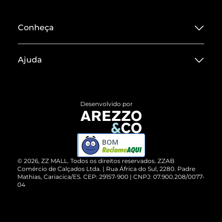
Conheça
Sobre ZZ MALL
Ajuda
Termos de Uso
Central de Atendimento
Políticas de Privacidade
Entrega
ZZ Influ
Desenvolvido por
Devolução do Produto
ZZ MALL é confiável
Compre pelo WhatsApp
ZZPay
BOM
Cartão Presente
©
2026
, ZZ MALL. Todos os direitos reservados.
ZZAB
Comércio de Calçados Ltda. | Rua África do Sul, 2280. Padre
Mathias, Cariacica/ES. CEP: 29157-900 | CNPJ: 07.900.208/0077-
Vendas Corporativas
04