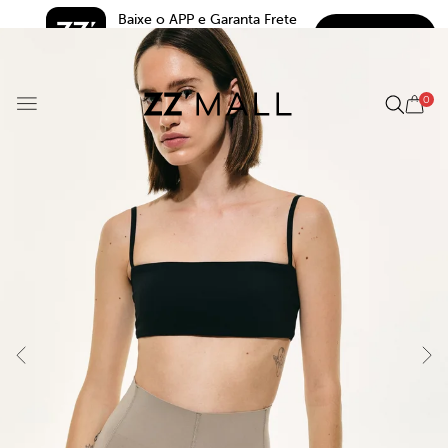
Baixe o APP e Garanta Frete 
BAIXAR
Grátis*
5.0
0