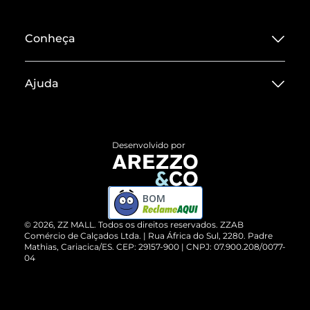
Conheça
Sobre ZZ MALL
Ajuda
Termos de Uso
Central de Atendimento
Políticas de Privacidade
Entrega
ZZ Influ
Desenvolvido por
Devolução do Produto
ZZ MALL é confiável
Compre pelo WhatsApp
ZZPay
BOM
Cartão Presente
©
2026
, ZZ MALL. Todos os direitos reservados.
ZZAB
Comércio de Calçados Ltda. | Rua África do Sul, 2280. Padre
Mathias, Cariacica/ES. CEP: 29157-900 | CNPJ: 07.900.208/0077-
Vendas Corporativas
04