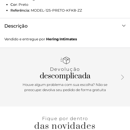
Cor
:
Preto
Referência:
MODEL-125-PRETO-KFK8-ZZ
Descrição
Top básico alças largas, elaborado em malha de poliamida
Vendido e entregue por
Hering Intimates
com elastano, com tecnologia sem costura, super
confortável. Possui modelagem anatômica, com ótima
sustentação. Não possui fecho nas costas, proporcionando
conforto e bem-estar para o seu cotidiano.Sobre a linha:
Pensando no seu bem-estar e conforto, a Hering traz uma
Devolução
linha Sem Costura, proporcionando conforto e qualidade
descomplicada
para o dia a dia da mulher moderna, sem marcar em seus
looks.Detalhes da peça:Em malha Poliamida biodegradável
Houve algum problema com sua escolha? Não se
Alças largas Sem costura Sem bojo
preocupe: devolva seu pedido de forma gratuita
Fique por dentro
das novidades