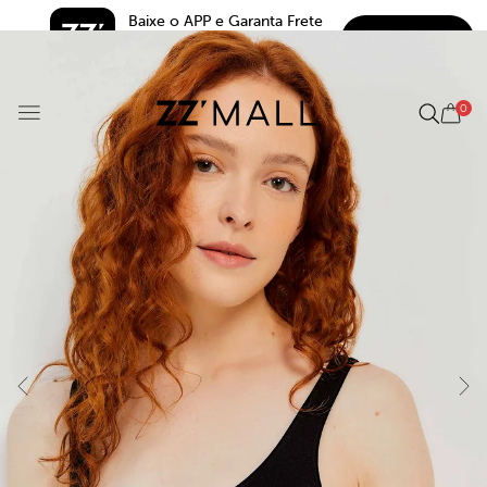
Baixe o APP e Garanta Frete 
BAIXAR
Grátis*
5.0
0