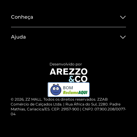
Conheça
Sobre ZZ MALL
Ajuda
Termos de Uso
Central de Atendimento
Políticas de Privacidade
Entrega
ZZ Influ
Desenvolvido por
Devolução do Produto
ZZ MALL é confiável
Compre pelo WhatsApp
ZZPay
BOM
Cartão Presente
©
2026
, ZZ MALL. Todos os direitos reservados.
ZZAB
Comércio de Calçados Ltda. | Rua África do Sul, 2280. Padre
Mathias, Cariacica/ES. CEP: 29157-900 | CNPJ: 07.900.208/0077-
Vendas Corporativas
04