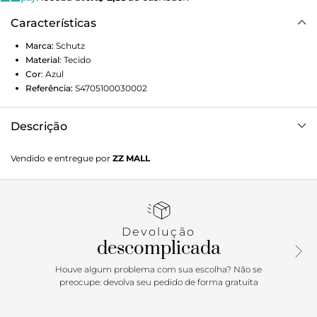
Características
Marca:
Schutz
Material
:
Tecido
Cor
:
Azul
Referência:
S4705100030002
Descrição
O top Julia é ideal para acompanhar inúmeras produções!
Vendido e entregue por
ZZ MALL
Feito em tricoline, possui decote "V', alças finas e detalhe de
pregas na parte frontal. Aposte! Composição: 100% Algodão
Devolução
descomplicada
Houve algum problema com sua escolha? Não se
preocupe: devolva seu pedido de forma gratuita