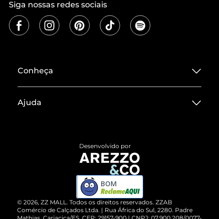
Siga nossas redes sociais
Conheça
Sobre ZZ MALL
Ajuda
Termos de Uso
Central de Atendimento
Políticas de Privacidade
Entrega
ZZ Influ
Desenvolvido por
Devolução do Produto
ZZ MALL é confiável
Compre pelo WhatsApp
ZZPay
BOM
Cartão Presente
©
2026
, ZZ MALL. Todos os direitos reservados.
ZZAB
Comércio de Calçados Ltda. | Rua África do Sul, 2280. Padre
Mathias, Cariacica/ES. CEP: 29157-900 | CNPJ: 07.900.208/0077-