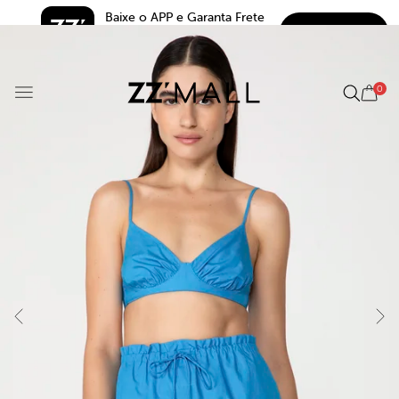
Baixe o APP e Garanta Frete 
BAIXAR
Grátis*
5.0
0